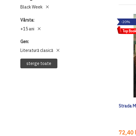
Black Week
Vârsta
-20%
+15 ani
Gen
Literatură clasică
sterge toate
Strada 
72,40 l