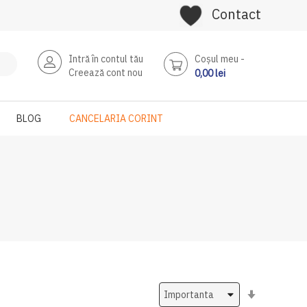
Contact
Intră în contul tău
Coşul meu
Creează cont nou
0,00 lei
BLOG
CANCELARIA CORINT
Setati
ascendent