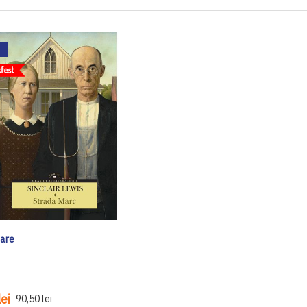
Mare
ei
90,50 lei