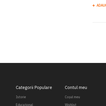
ADAU
Categorii Populare
Contul meu
Istorie
Coșul meu
Educațional
Wishlist