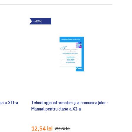
-40%
sa a XII-a
Tehnologia informaţiei şi a comunicaţiilor -
Manual pentru clasa a XI-a
12,54 lei
20,90 lei