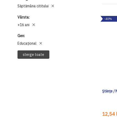
Săptămâna cititului
Vârsta
-40%
+16 ani
Gen
Educațional
sterge toate
Ştiinţe /
12,54 l