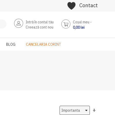
Contact
Intră în contul tău
Coşul meu
Creează cont nou
0,00 lei
BLOG
CANCELARIA CORINT
Setati
ascendent