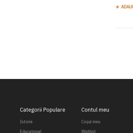
ADAU
Categorii Populare
Contul meu
Istorie
Coșul meu
Educațional
Wishlist