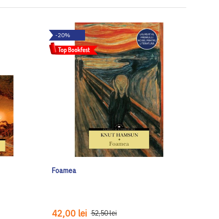
-20%
Foamea
42,00 lei
52,50 lei