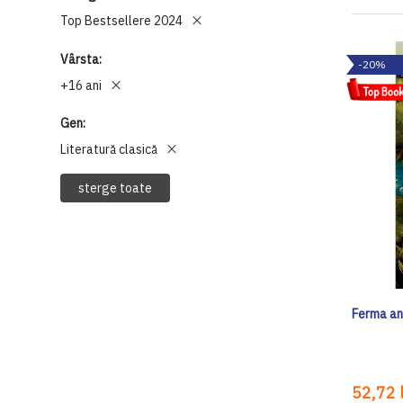
Top Bestsellere 2024
Vârsta
-20%
+16 ani
Gen
Literatură clasică
sterge toate
Ferma an
52,72 l