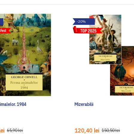
-20%
imalelor. 1984
Mizerabilii
ei
120,40 lei
65,90 lei
150,50 lei