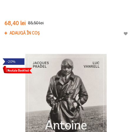
68,40 lei
85,50 lei
ADAUGĂ ÎN COȘ
Adau
-20%