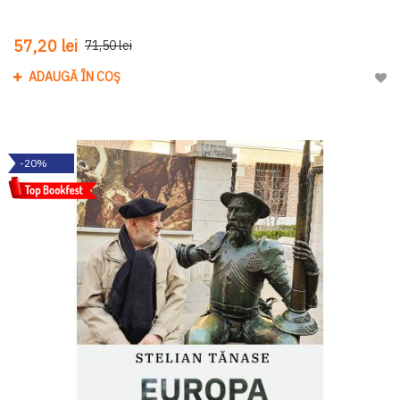
57,20 lei
71,50 lei
ADAUGĂ ÎN COȘ
Adau
-20%