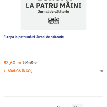
Europa la patru mâini. Jurnal de călătorie
83,60 lei
104,50 lei
ADAUGĂ ÎN COȘ
Adau