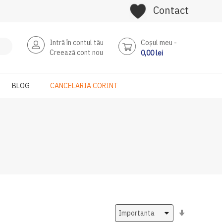
Contact
Intră în contul tău
Coşul meu
Creează cont nou
0,00 lei
BLOG
CANCELARIA CORINT
Setati
ascendent