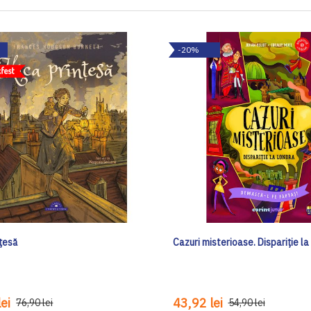
-20%
nțesă
Cazuri misterioase. Dispariție l
ei
43,92 lei
76,90 lei
54,90 lei