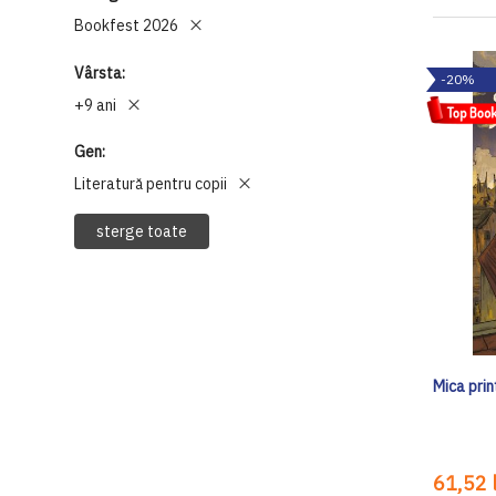
Bookfest 2026
Vârsta
-20%
+9 ani
Gen
Literatură pentru copii
sterge toate
Mica pri
61,52 l