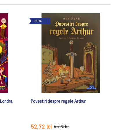
-20%
a Londra
Povestiri despre regele Arthur
52,72 lei
65,90 lei