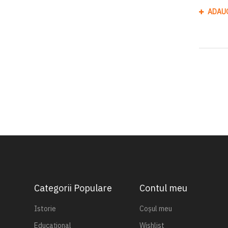
ADAU
Categorii Populare
Contul meu
Istorie
Coșul meu
Educațional
Wishlist