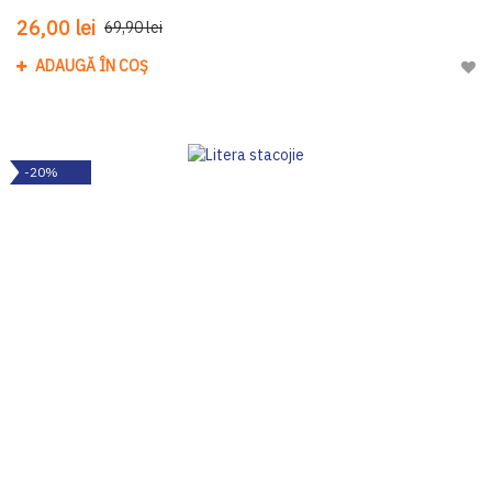
26,00 lei
69,90 lei
ADAUGĂ ÎN COȘ
Adau
-20%