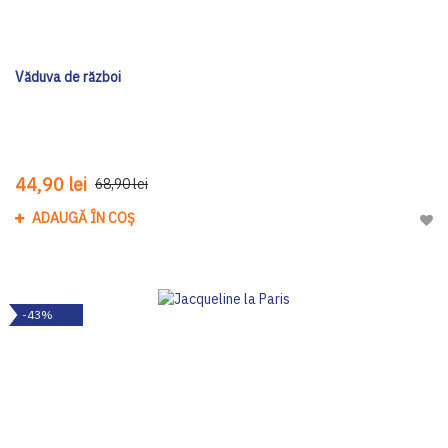
Văduva de război
44,90 lei
68,90 lei
ADAUGĂ ÎN COȘ
Adau
-43%