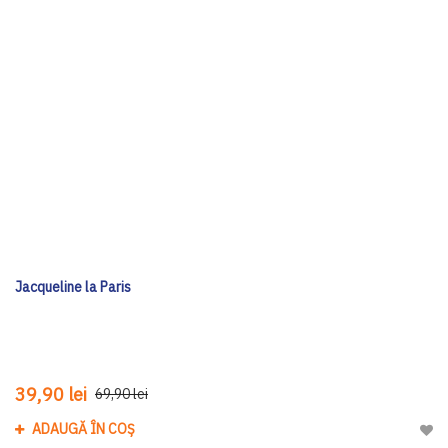
Jacqueline la Paris
39,90 lei
69,90 lei
ADAUGĂ ÎN COȘ
Adau