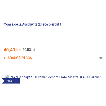
Moașa de la Auschwitz 2: Fiica pierdută
40,40 lei
50,50 lei
ADAUGĂ ÎN COȘ
Adau
-20%