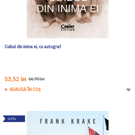
Cuibul din inima ei, cu autograf
53,52 lei
66,90 lei
ADAUGĂ ÎN COȘ
Adau
-63%