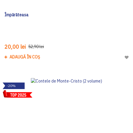
Împărăteasa
20,00 lei
52,90 lei
ADAUGĂ ÎN COȘ
Adau
-20%