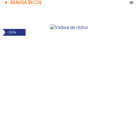
ADAUGĂ ÎN COȘ
Adau
-35%