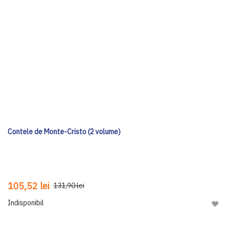
Contele de Monte-Cristo (2 volume)
105,52 lei
131,90 lei
Indisponibil
Adau