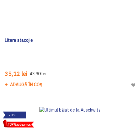
Litera stacojie
35,12 lei
43,90 lei
ADAUGĂ ÎN COȘ
Adau
-20%