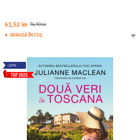
61,52 lei
76,90 lei
ADAUGĂ ÎN COȘ
Adau
-20%