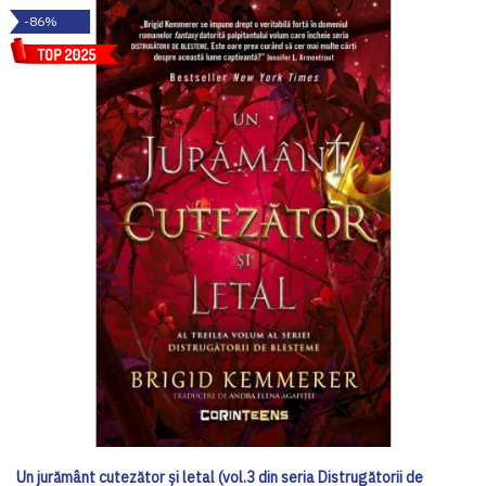
-86%
Un jurământ cutezător și letal (vol.3 din seria Distrugătorii de