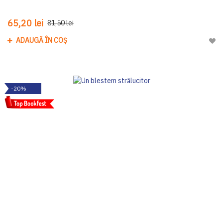
65,20 lei
81,50 lei
ADAUGĂ ÎN COȘ
Adau
-20%