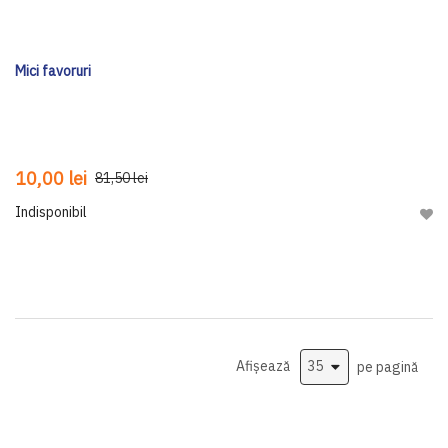
Mici favoruri
10,00 lei
81,50 lei
Indisponibil
Adau
Afișează
pe pagină