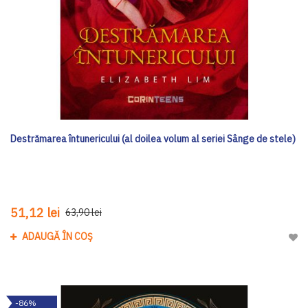
Destrămarea întunericului (al doilea volum al seriei Sânge de stele)
51,12 lei
63,90 lei
ADAUGĂ ÎN COȘ
Adau
-86%