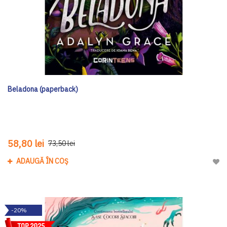
Beladona (paperback)
58,80 lei
73,50 lei
ADAUGĂ ÎN COȘ
Adau
-20%