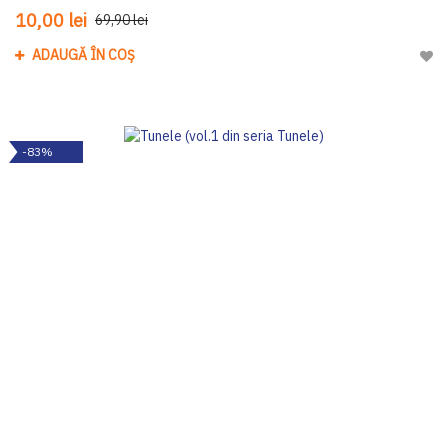
10,00 lei
69,90 lei
ADAUGĂ ÎN COȘ
Adau
-83%