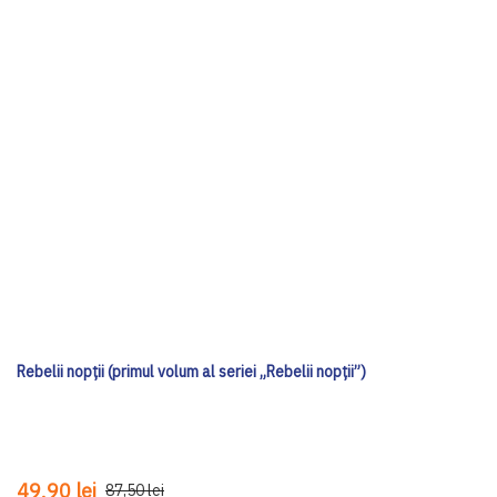
Rebelii nopții (primul volum al seriei „Rebelii nopții”)
49,90 lei
87,50 lei