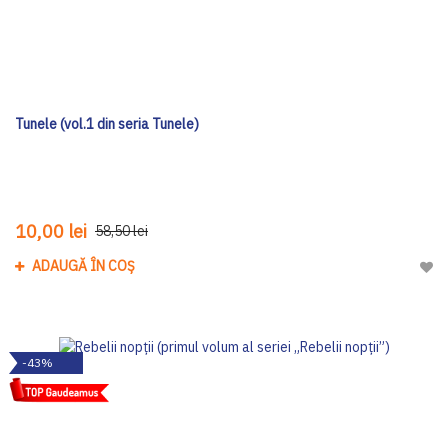
Tunele (vol.1 din seria Tunele)
10,00 lei
58,50 lei
ADAUGĂ ÎN COȘ
Adau
-43%