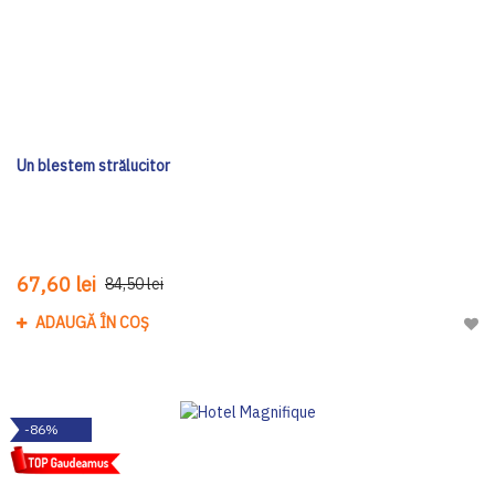
Un blestem strălucitor
67,60 lei
84,50 lei
ADAUGĂ ÎN COȘ
Adau
-86%