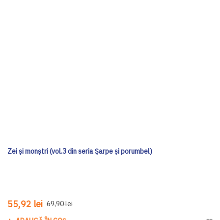
Zei și monștri (vol.3 din seria Șarpe și porumbel)
55,92 lei
69,90 lei