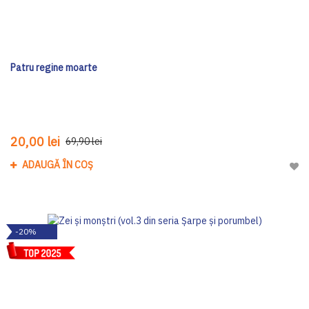
Patru regine moarte
20,00 lei
69,90 lei
ADAUGĂ ÎN COȘ
Adau
-20%