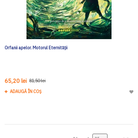
Orfanii apelor. Motorul Eternității
65,20 lei
81,50 lei
ADAUGĂ ÎN COȘ
Adau