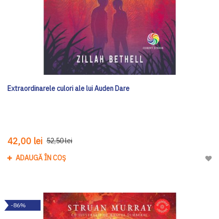
Extraordinarele culori ale lui Auden Dare
42,00 lei
52,50 lei
ADAUGĂ ÎN COȘ
Adau
-86%