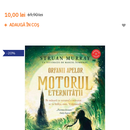
10,00 lei
69,90 lei
ADAUGĂ ÎN COȘ
Adau
-20%