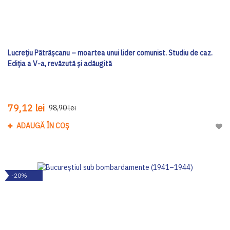
Lucrețiu Pătrășcanu – moartea unui lider comunist. Studiu de caz.
Ediția a V-a, revăzută și adăugită
79,12 lei
98,90 lei
ADAUGĂ ÎN COȘ
Adau
-20%