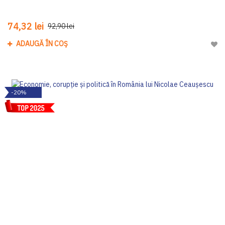
74,32 lei
92,90 lei
ADAUGĂ ÎN COȘ
Adau
-20%