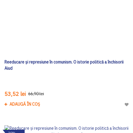
Reeducare și represiune în comunism. O istorie politică a închisorii
Aiud
53,52 lei
66,90 lei
ADAUGĂ ÎN COȘ
Adau
-20%