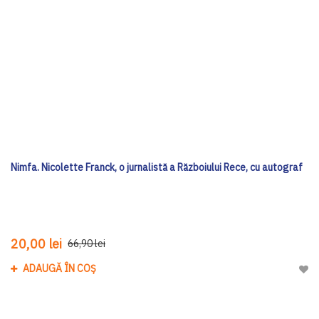
Nimfa. Nicolette Franck, o jurnalistă a Războiului Rece, cu autograf
20,00 lei
66,90 lei
ADAUGĂ ÎN COȘ
Adau