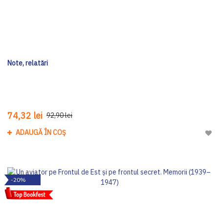
Note, relatări
74,32 lei
92,90 lei
ADAUGĂ ÎN COȘ
Adau
-20%