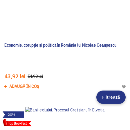
Economie, corupție și politică în România lui Nicolae Ceaușescu
43,92 lei
54,90 lei
ADAUGĂ ÎN COȘ
Adau
Filtrează
-20%