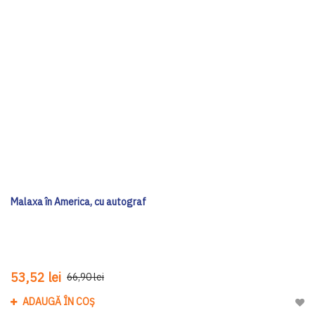
Malaxa în America, cu autograf
53,52 lei
66,90 lei
ADAUGĂ ÎN COȘ
Adau