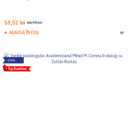
53,52 lei
66,90 lei
ADAUGĂ ÎN COȘ
Adau
-20%