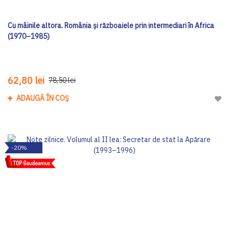
Cu mâinile altora. România și războaiele prin intermediari în Africa
(1970–1985)
62,80 lei
78,50 lei
ADAUGĂ ÎN COȘ
Adau
-20%