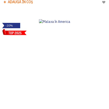
ADAUGĂ ÎN COȘ
Adau
-20%