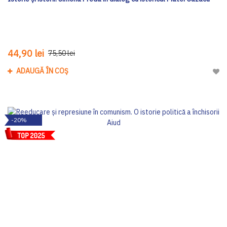
44,90 lei
75,50 lei
ADAUGĂ ÎN COȘ
Adau
-20%