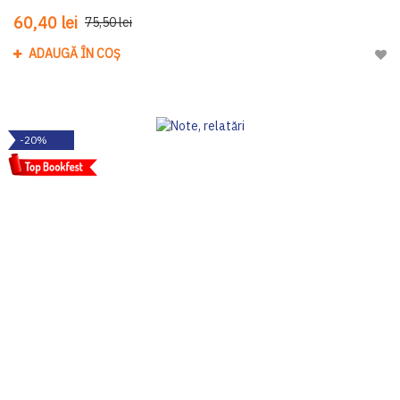
60,40 lei
75,50 lei
ADAUGĂ ÎN COȘ
Adau
-20%