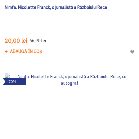
Nimfa. Nicolette Franck, o jurnalistă a Războiului Rece
20,00 lei
66,90 lei
ADAUGĂ ÎN COȘ
Adau
-70%