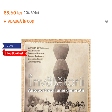
83,60 lei
104,50 lei
ADAUGĂ ÎN COȘ
Adau
-20%