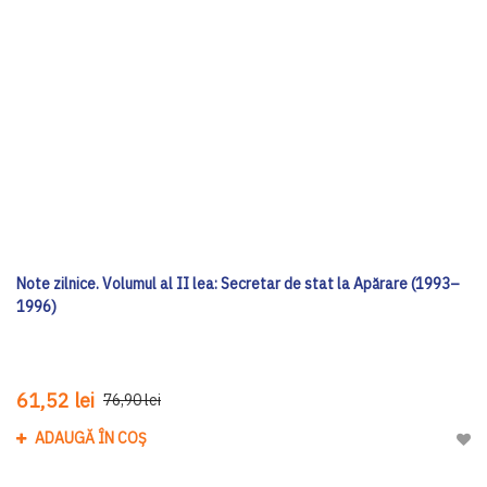
Note zilnice. Volumul al II lea: Secretar de stat la Apărare (1993–
1996)
61,52 lei
76,90 lei
ADAUGĂ ÎN COȘ
Adau