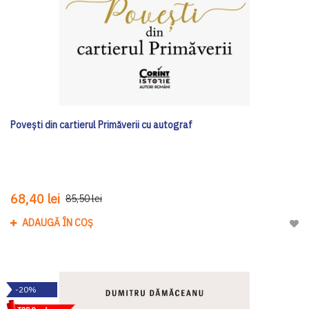
Povești din cartierul Primăverii cu autograf
68,40 lei
85,50 lei
ADAUGĂ ÎN COȘ
Adau
-20%