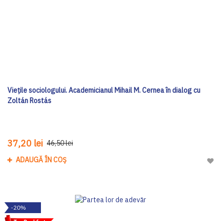
Viețile sociologului. Academicianul Mihail M. Cernea în dialog cu
Zoltán Rostás
37,20 lei
46,50 lei
ADAUGĂ ÎN COȘ
Adau
-20%