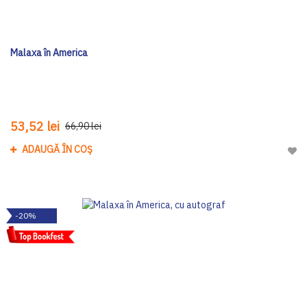
Malaxa în America
53,52 lei
66,90 lei
ADAUGĂ ÎN COȘ
Adau
-20%