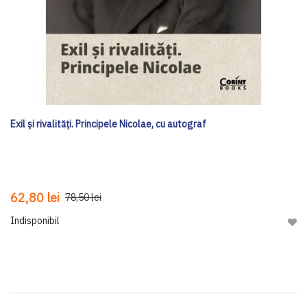
Exil și rivalități. Principele Nicolae, cu autograf
62,80 lei
78,50 lei
Indisponibil
Adau