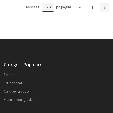
Afișează
pe pagină
1
2
Categorii Populare
Istorie
Educațional
Cărți pentru copii
Ficțiune young adult