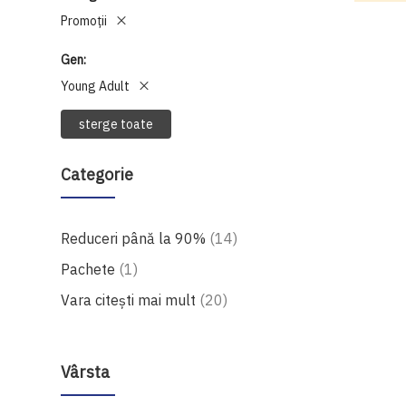
Promoții
Gen
Young Adult
sterge toate
Categorie
produse
Reduceri până la 90%
14
produs
Pachete
1
produse
Vara citești mai mult
20
Vârsta