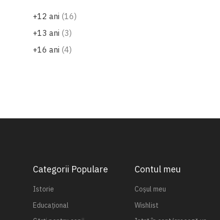
produse
+12 ani
16
produse
+13 ani
3
produse
+16 ani
4
Categorii Populare
Contul meu
Istorie
Coșul meu
Educațional
Wishlist