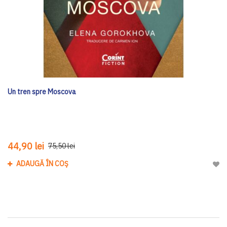
Un tren spre Moscova
44,90 lei
75,50 lei
ADAUGĂ ÎN COȘ
Adau