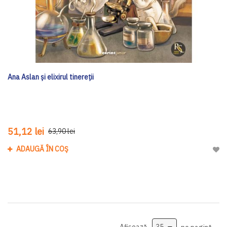
Ana Aslan și elixirul tinereții
51,12 lei
63,90 lei
ADAUGĂ ÎN COȘ
Adau