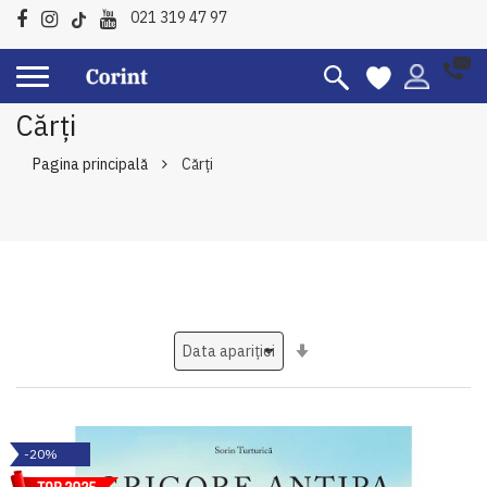
021 319 47 97
Cărți
Pagina principală
Cărți
Setati
ascendent
-20%