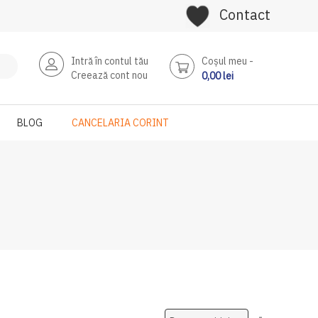
Contact
Intră în contul tău
Coşul meu
Creează cont nou
0,00 lei
BLOG
CANCELARIA CORINT
Setati