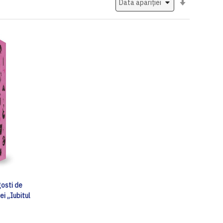
ascendent
gosti de
ei „Iubitul