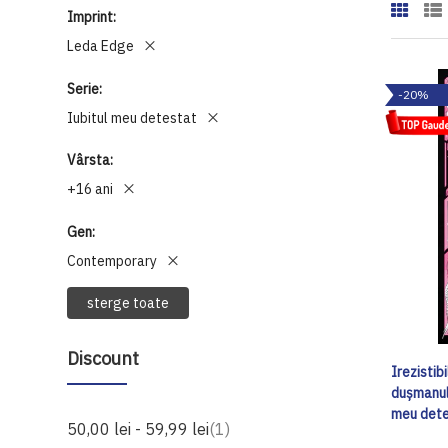
Imprint
Leda Edge
Serie
-20%
Iubitul meu detestat
Vârsta
+16 ani
Gen
Contemporary
sterge toate
Discount
Irezistib
dușmanul 
meu dete
produs
50,00 lei
-
59,99 lei
1