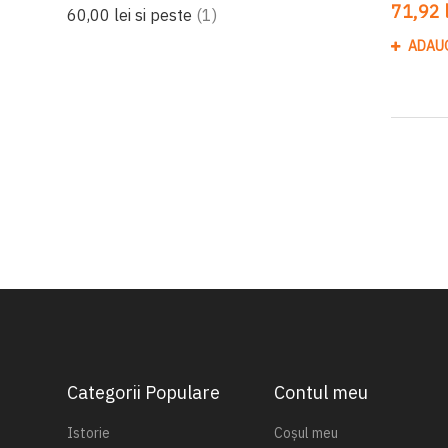
71,92 l
produs
60,00 lei
si peste
1
ADAU
Categorii Populare
Contul meu
Istorie
Coșul meu