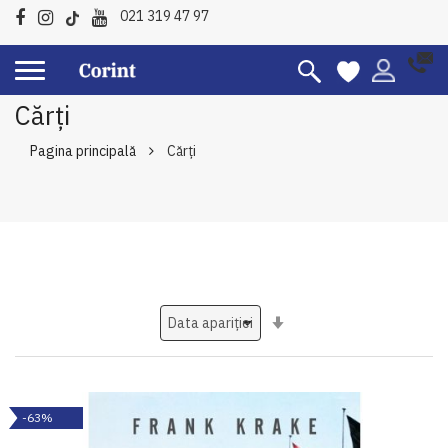
021 319 47 97
Cărți
Pagina principală
Cărți
Setati
ascendent
-63%