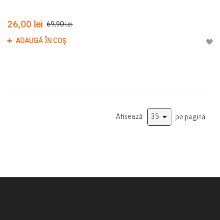
26,00 lei
69,90 lei
ADAUGĂ ÎN COȘ
Adau
Afișează
pe pagină