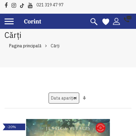
021 319 47 97
Cărți
Pagina principală
Cărți
Setati
ascendent
-20%