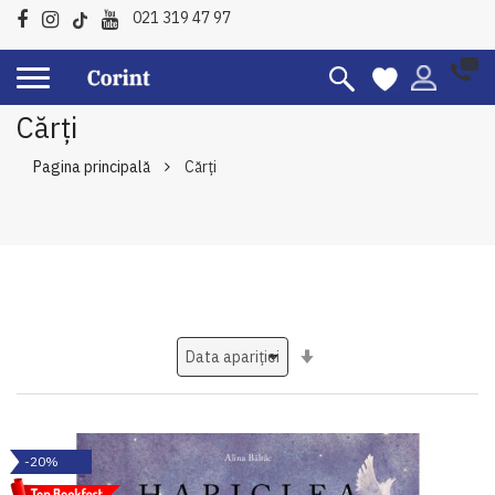
021 319 47 97
Cărți
Pagina principală
Cărți
Setati
ascendent
-20%