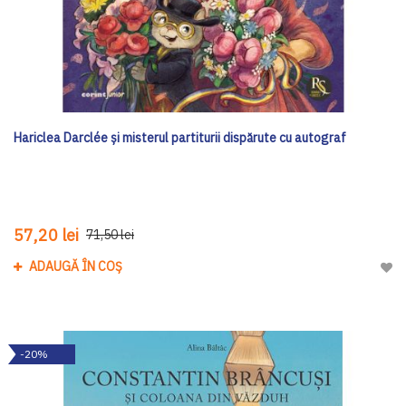
Hariclea Darclée și misterul partiturii dispărute cu autograf
57,20 lei
71,50 lei
ADAUGĂ ÎN COȘ
Adau
-20%