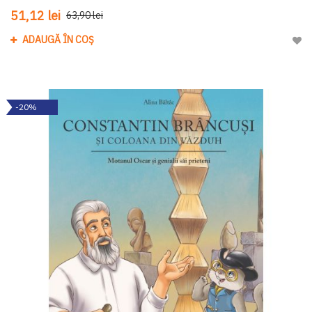
51,12 lei
63,90 lei
ADAUGĂ ÎN COȘ
Adau
-20%