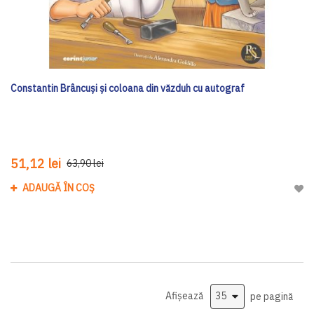
Constantin Brâncuși și coloana din văzduh cu autograf
51,12 lei
63,90 lei
ADAUGĂ ÎN COȘ
Adau
Afișează
pe pagină