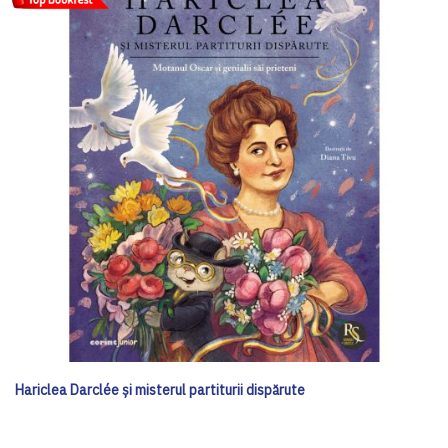
Hariclea Darclée și misterul partiturii dispărute