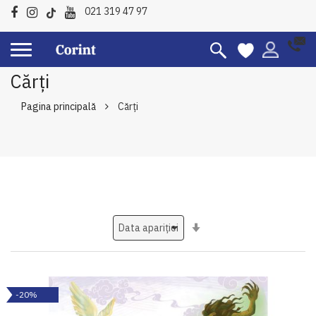
021 319 47 97
Cărți
Pagina principală
Cărți
Setati
ascendent
-20%