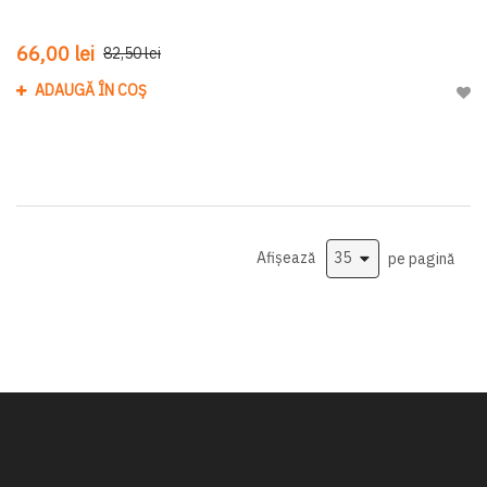
66,00 lei
82,50 lei
ADAUGĂ ÎN COȘ
Adau
Afișează
pe pagină