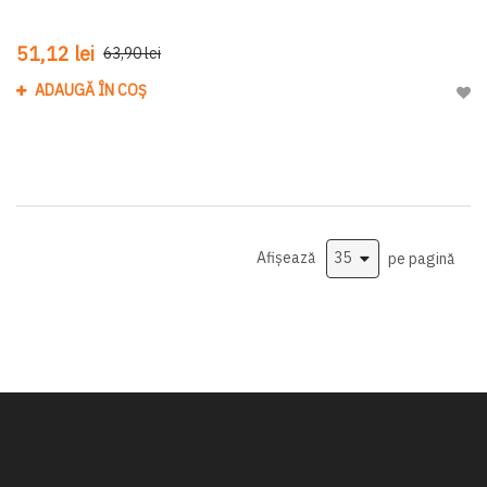
51,12 lei
63,90 lei
ADAUGĂ ÎN COȘ
Adau
Afișează
pe pagină