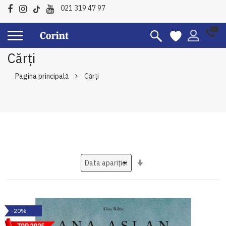
021 319 47 97
Cărți
Pagina principală
Cărți
Setati
ascendent
-20%