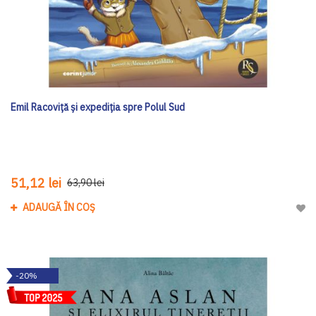
Emil Racoviță și expediția spre Polul Sud
51,12 lei
63,90 lei
ADAUGĂ ÎN COȘ
Adau
-20%