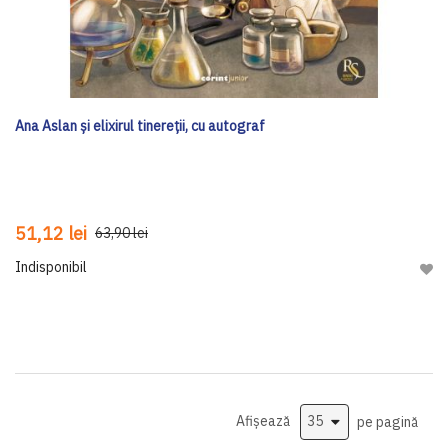
Ana Aslan și elixirul tinereții, cu autograf
51,12 lei
63,90 lei
Indisponibil
Adau
Afișează
pe pagină