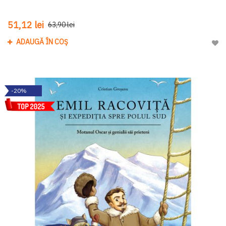
51,12 lei
63,90 lei
ADAUGĂ ÎN COȘ
Adau
-20%