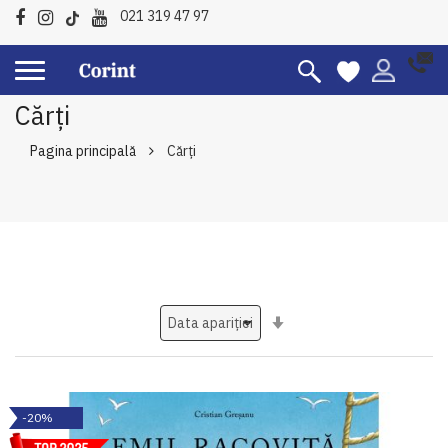
021 319 47 97
Cărți
Pagina principală
Cărți
Setati
ascendent
-20%