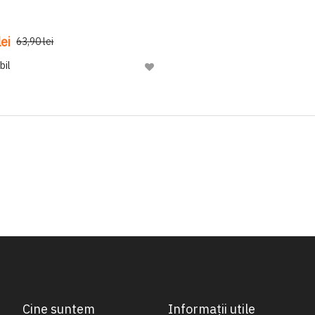
ei
63,90 lei
bil
Adaugă
la
Lista
de
Dorinte
Cine suntem
Informații utile