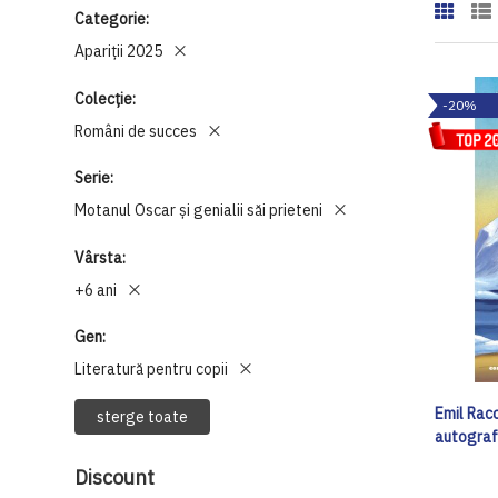
Categorie
Apariții 2025
Colecție
-20%
Români de succes
Serie
Motanul Oscar și genialii săi prieteni
Vârsta
+6 ani
Gen
Literatură pentru copii
Emil Raco
sterge toate
autogra
Discount