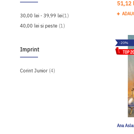
51,12 l
ADAU
produs
30,00 lei
-
39,99 lei
1
produs
40,00 lei
si peste
1
-20%
Imprint
produse
Corint Junior
4
Ana Aslan