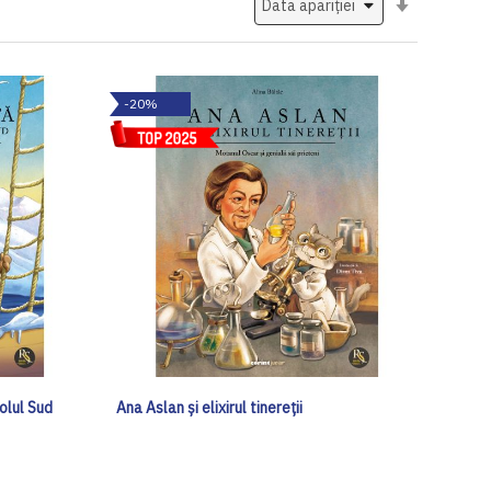
ascendent
-20%
olul Sud
Ana Aslan și elixirul tinereții