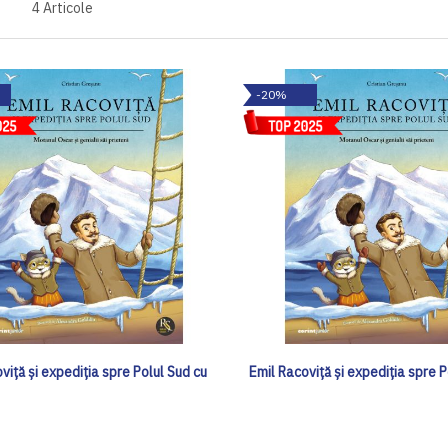
4
Articole
-20%
viță și expediția spre Polul Sud cu
Emil Racoviță și expediția spre P
f