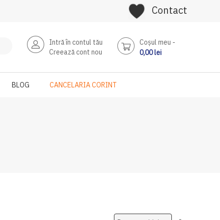
Contact
Intră în contul tău
Coşul meu
Creează cont nou
0,00 lei
BLOG
CANCELARIA CORINT
Setati