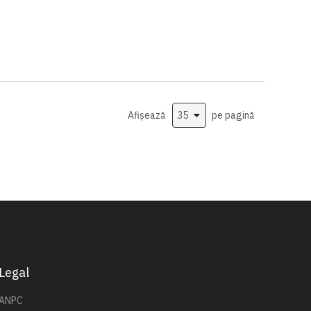
Afișează
pe pagină
Legal
ANPC