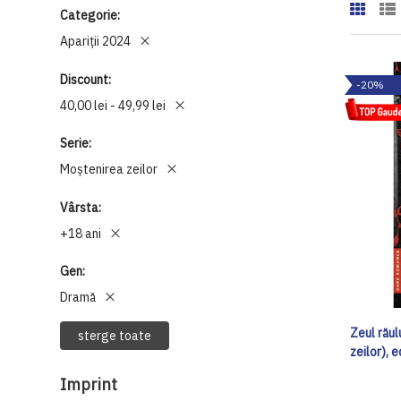
Categorie
Apariții 2024
Discount
-20%
40,00 lei - 49,99 lei
Serie
Moștenirea zeilor
Vârsta
+18 ani
Gen
Dramă
Zeul răul
sterge toate
zeilor), 
Imprint