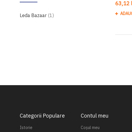
63,12 l
ADAU
produs
Leda Bazaar
1
Categorii Populare
Contul meu
Istorie
Coșul meu