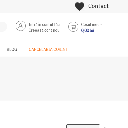
Contact
Intră în contul tău
Coşul meu
Creează cont nou
0,00 lei
BLOG
CANCELARIA CORINT
Setati