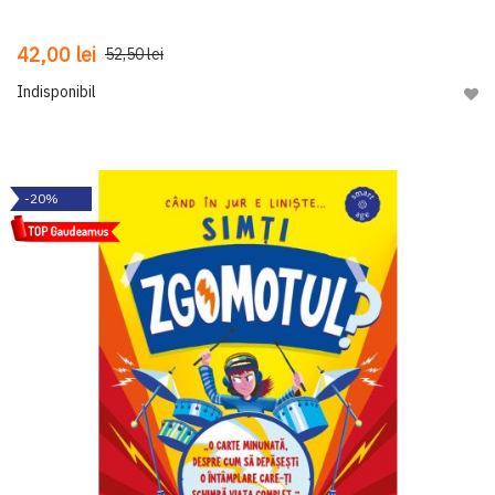
42,00 lei
52,50 lei
Indisponibil
Adau
-20%