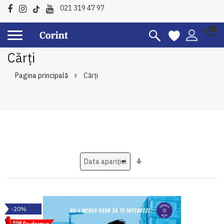
021 319 47 97
Cărți
Pagina principală
Cărți
Setati
ascendent
-20%