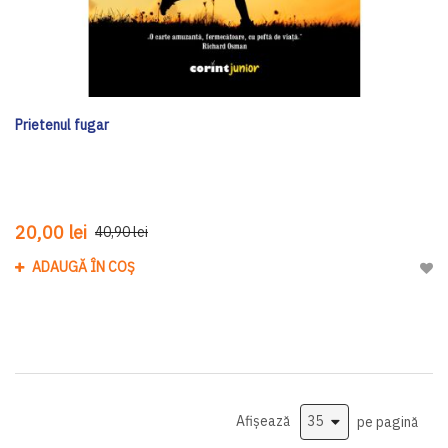
Prietenul fugar
20,00 lei
40,90 lei
ADAUGĂ ÎN COȘ
Adau
Afișează
pe pagină