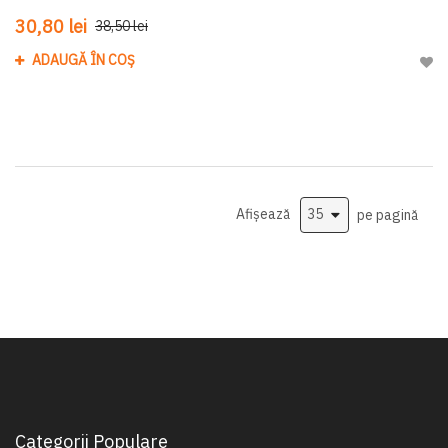
30,80 lei
38,50 lei
ADAUGĂ ÎN COȘ
Adau
Afișează
pe pagină
Categorii Populare