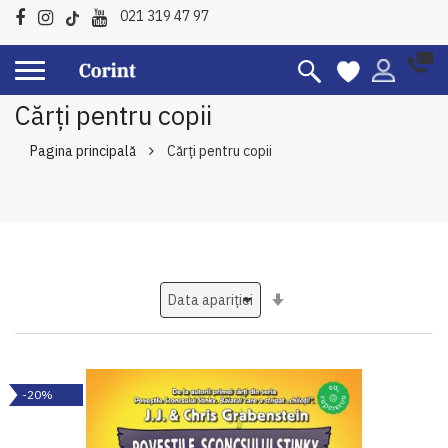
021 319 47 97
Cărți pentru copii
Pagina principală
Cărți pentru copii
Setati
ascendent
-20%