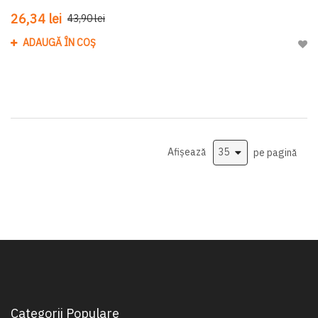
26,34 lei
43,90 lei
ADAUGĂ ÎN COȘ
Adau
Afișează
pe pagină
Categorii Populare