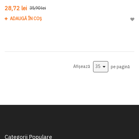
28,72 lei
35,90 lei
ADAUGĂ ÎN COȘ
Adau
Afișează
pe pagină
Categorii Populare