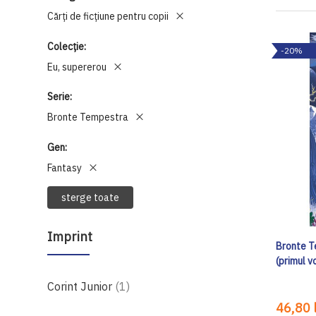
Cărți de ficțiune pentru copii
Colecție
-20%
Eu, supererou
Serie
Bronte Tempestra
Gen
Fantasy
sterge toate
Imprint
Bronte T
(primul 
produs
Corint Junior
1
46,80 l