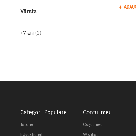
ADAU
Vârsta
produs
+7 ani
1
Categorii Populare
Contul meu
Istorie
Coșul meu
Educațional
Wishlist