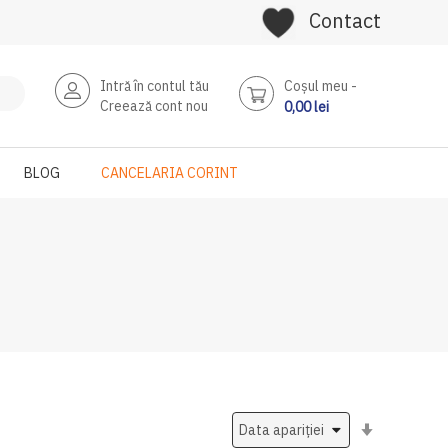
Contact
Intră în contul tău
Coşul meu
Creează cont nou
0,00 lei
BLOG
CANCELARIA CORINT
Setati
ascendent