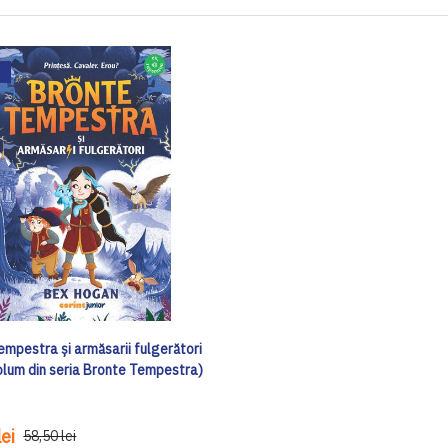
empestra și armăsarii fulgerători
volum din seria Bronte Tempestra)
ei
58,50 lei