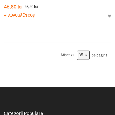
46,80 lei
58,50 lei
ADAUGĂ ÎN COȘ
Adau
Afișează
pe pagină
Categorii Populare