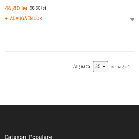
46,80 lei
58,50 lei
ADAUGĂ ÎN COȘ
Adau
Afișează
pe pagină
Categorii Populare