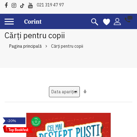
021 319 47 97
Cărți pentru copii
Pagina principală
Cărți pentru copii
Setati
ascendent
-20%