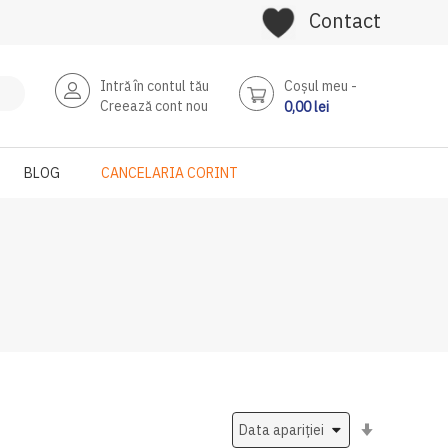
Contact
Intră în contul tău
Coşul meu
Creează cont nou
0,00 lei
BLOG
CANCELARIA CORINT
Setati
ascendent