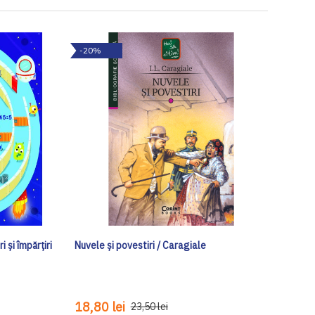
-20%
 și împărțiri
Nuvele și povestiri / Caragiale
18,80 lei
23,50 lei