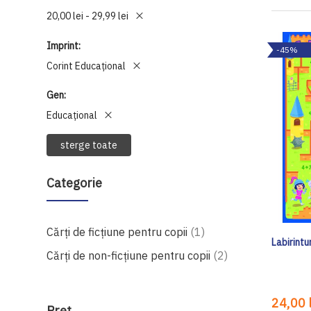
20,00 lei - 29,99 lei
Imprint
-45%
Corint Educaţional
Gen
Educațional
sterge toate
Categorie
produs
Cărți de ficțiune pentru copii
1
Labirintu
produse
Cărți de non-ficțiune pentru copii
2
24,00 l
Preţ