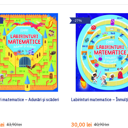
-27%
ri matematice – Adunări și scăderi
Labirinturi matematice – Înmulțiri
ei
30,00 lei
43,90 lei
40,90 lei