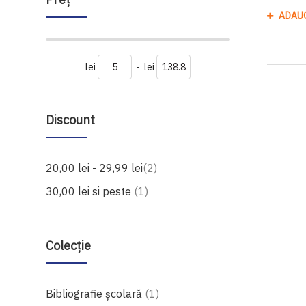
ADAU
lei
-
lei
Discount
produse
20,00 lei
-
29,99 lei
2
produs
30,00 lei
si peste
1
Colecție
produs
Bibliografie școlară
1