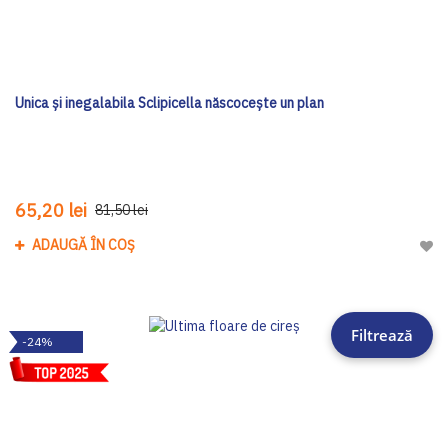
Unica și inegalabila Sclipicella născocește un plan
65,20 lei
81,50 lei
ADAUGĂ ÎN COȘ
Adau
Filtrează
-24%