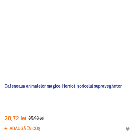
Cafeneaua animalelor magice. Herriot, șoricelul supraveghetor
28,72 lei
35,90 lei
ADAUGĂ ÎN COȘ
Adau