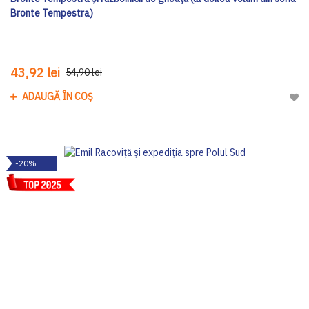
Bronte Tempestra)
43,92 lei
54,90 lei
ADAUGĂ ÎN COȘ
Adau
-20%