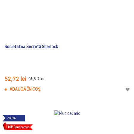
Societatea Secretă Sherlock
52,72 lei
65,90 lei
ADAUGĂ ÎN COȘ
Adau
-20%