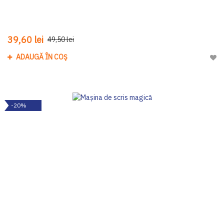
39,60 lei
49,50 lei
ADAUGĂ ÎN COȘ
Adau
-20%