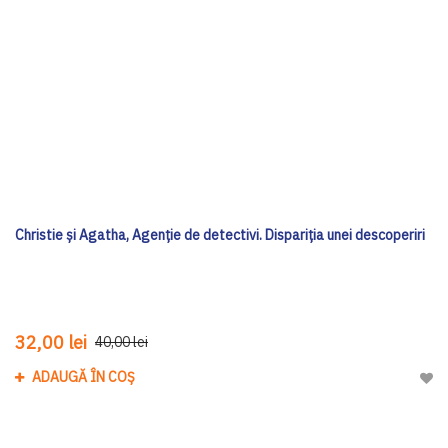
Christie și Agatha, Agenție de detectivi. Dispariția unei descoperiri
32,00 lei
40,00 lei
ADAUGĂ ÎN COȘ
Adau