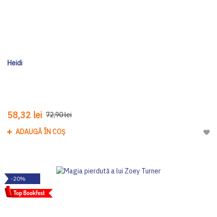
Heidi
58,32 lei
72,90 lei
ADAUGĂ ÎN COȘ
Adau
-20%