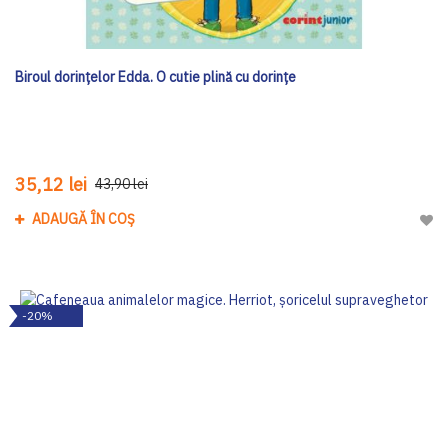
Biroul dorințelor Edda. O cutie plină cu dorințe
35,12 lei
43,90 lei
ADAUGĂ ÎN COȘ
Adau
-20%