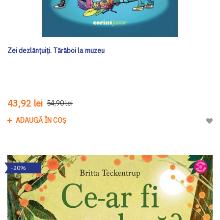
Zei dezlănțuiți. Tărăboi la muzeu
43,92 lei
54,90 lei
ADAUGĂ ÎN COȘ
Adau
-20%