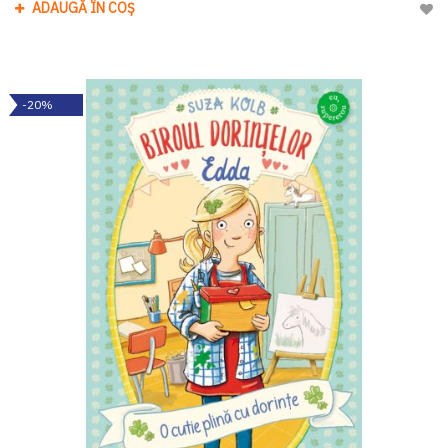
ADAUGĂ ÎN COȘ
Adau
-20%