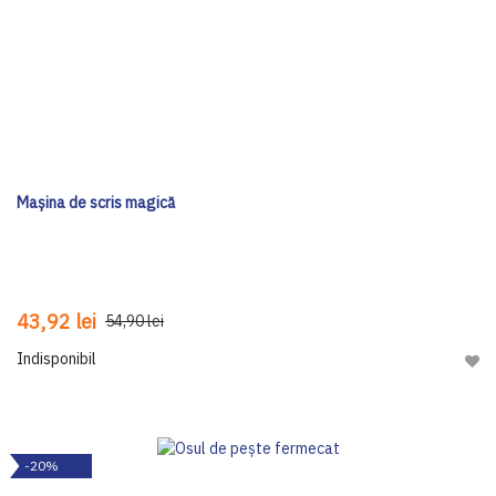
Mașina de scris magică
43,92 lei
54,90 lei
Indisponibil
Adau
-20%