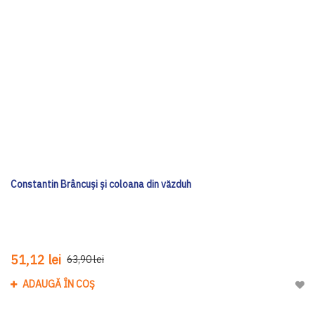
Constantin Brâncuși și coloana din văzduh
51,12 lei
63,90 lei
ADAUGĂ ÎN COȘ
Adau