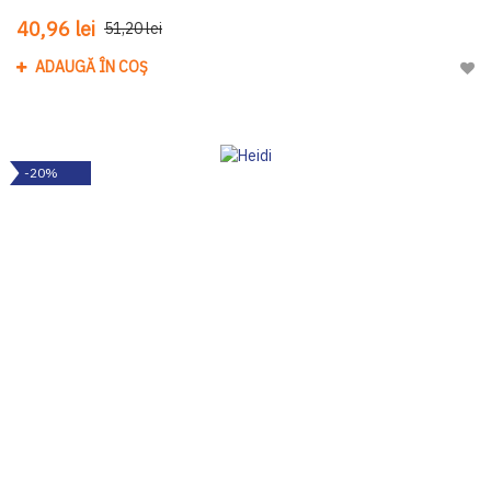
40,96 lei
51,20 lei
ADAUGĂ ÎN COȘ
Adau
-20%