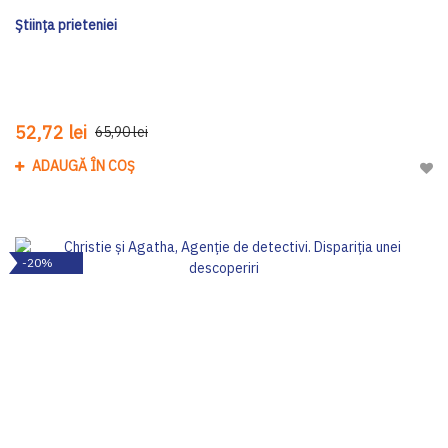
Știința prieteniei
52,72 lei
65,90 lei
ADAUGĂ ÎN COȘ
Adau
-20%