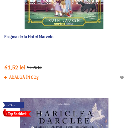
Enigma de la Hotel Marvelo
61,52 lei
76,90 lei
ADAUGĂ ÎN COȘ
Adau
-20%