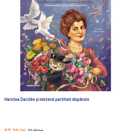
Hariclea Darclée și misterul partiturii dispărute
57,20 lei
71,50 lei