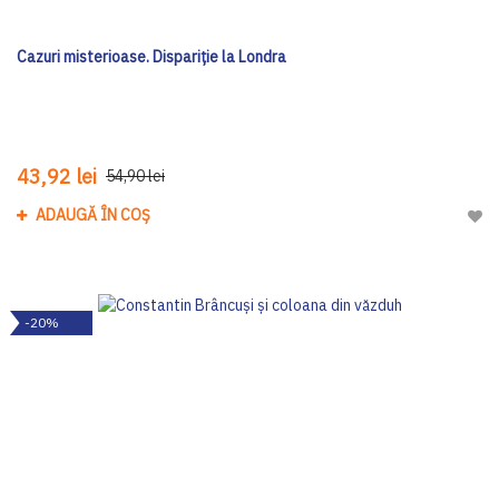
Cazuri misterioase. Dispariție la Londra
43,92 lei
54,90 lei
ADAUGĂ ÎN COȘ
Adau
-20%