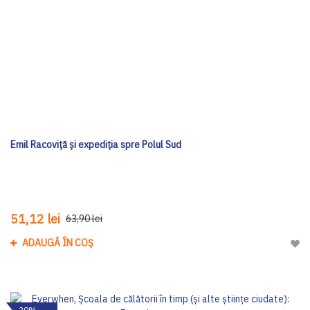
Emil Racoviță și expediția spre Polul Sud
51,12 lei
63,90 lei
ADAUGĂ ÎN COȘ
Adau
-20%