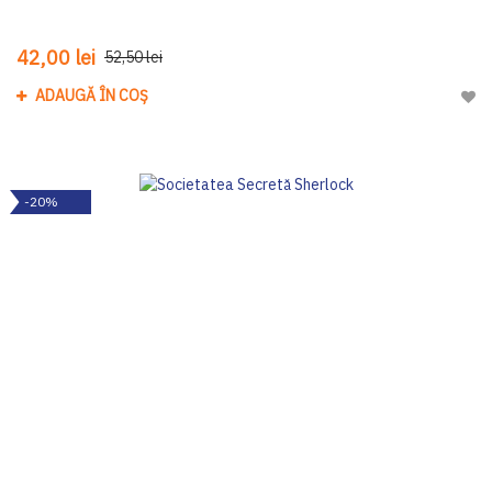
42,00 lei
52,50 lei
ADAUGĂ ÎN COȘ
Adau
-20%