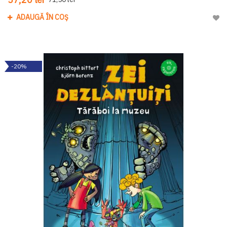
ADAUGĂ ÎN COȘ
Adau
-20%