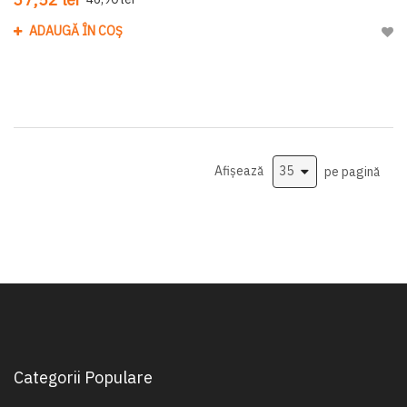
ADAUGĂ ÎN COȘ
Adau
Afișează
pe pagină
Categorii Populare