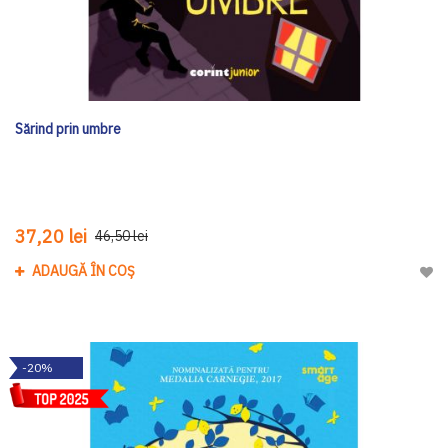
Sărind prin umbre
37,20 lei
46,50 lei
ADAUGĂ ÎN COȘ
Adau
-20%