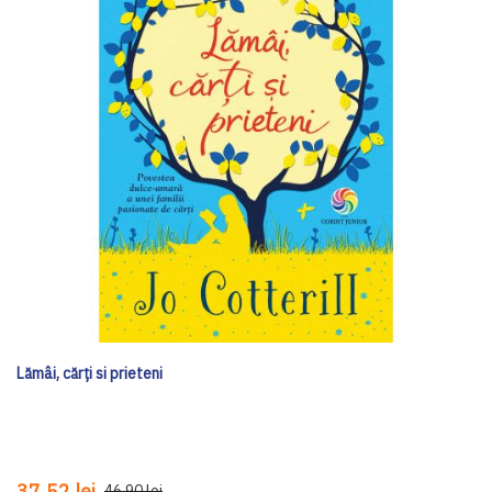
Lămâi, cărți si prieteni
37,52 lei
46,90 lei