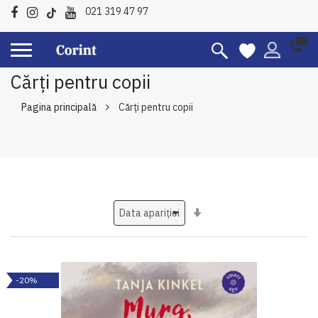
021 319 47 97
Cărți pentru copii
Pagina principală
Cărți pentru copii
Setati
ascendent
-20%