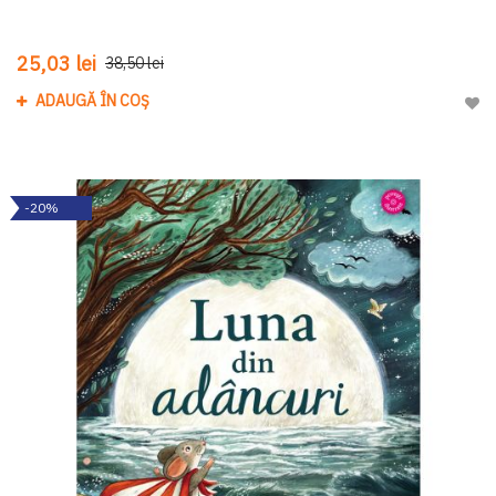
25,03 lei
38,50 lei
ADAUGĂ ÎN COȘ
Adau
-20%