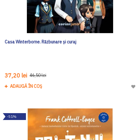
Casa Winterborne. Răzbunare și curaj
37,20 lei
46,50 lei
ADAUGĂ ÎN COȘ
Adau
-51%