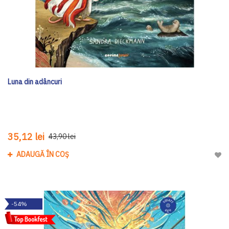
Luna din adâncuri
35,12 lei
43,90 lei
ADAUGĂ ÎN COȘ
Adau
-54%