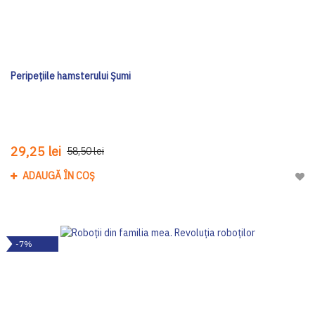
Peripețiile hamsterului Șumi
29,25 lei
58,50 lei
ADAUGĂ ÎN COȘ
Adau
-7%