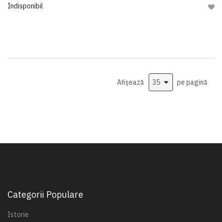
Indisponibil
Adau
Afișează
pe pagină
Categorii Populare
Istorie