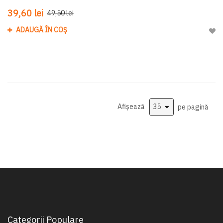
39,60 lei
49,50 lei
ADAUGĂ ÎN COȘ
Adau
Afișează
pe pagină
Categorii Populare