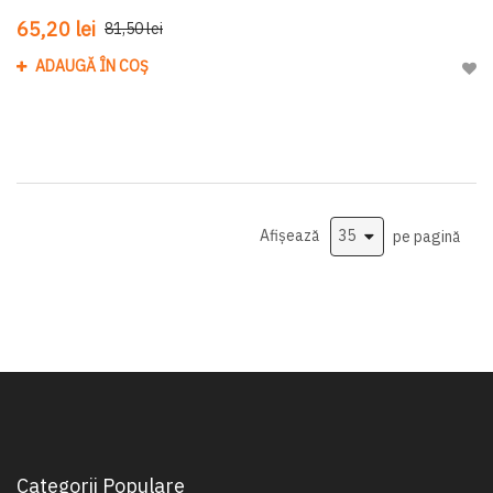
65,20 lei
81,50 lei
ADAUGĂ ÎN COȘ
Adau
Afișează
pe pagină
Categorii Populare