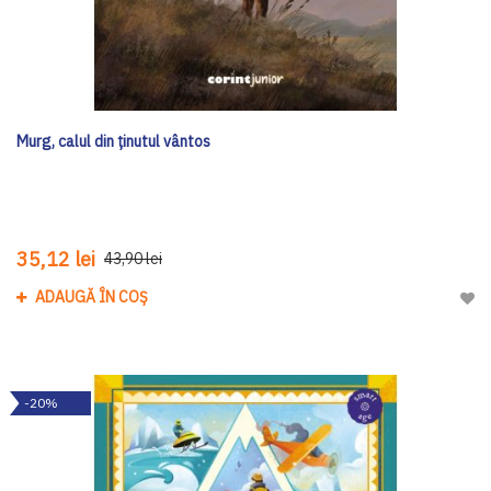
Murg, calul din ținutul vântos
35,12 lei
43,90 lei
ADAUGĂ ÎN COȘ
Adau
-20%