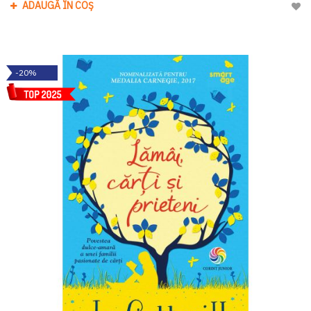
ADAUGĂ ÎN COȘ
Adau
-20%