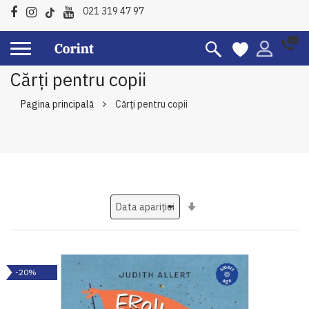
021 319 47 97
Cărți pentru copii
Pagina principală
Cărți pentru copii
Setati
ascendent
-20%