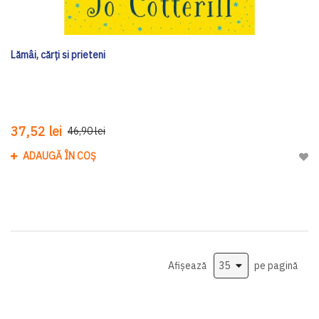
Lămâi, cărți si prieteni
37,52 lei
46,90 lei
ADAUGĂ ÎN COȘ
Adau
Afișează
pe pagină