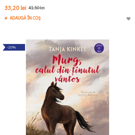
33,20 lei
41,50 lei
ADAUGĂ ÎN COȘ
Adau
-20%