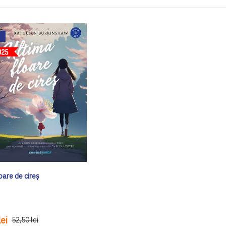
oare de cireș
ei
52,50 lei