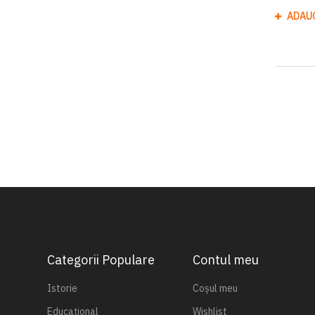
ADAU
Categorii Populare
Contul meu
Istorie
Coșul meu
Educațional
Wishlist