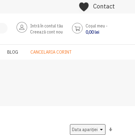
Contact
Intră în contul tău
Coşul meu
Creează cont nou
0,00 lei
BLOG
CANCELARIA CORINT
Setati
ascendent