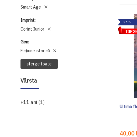
Smart Age
Imprint
-24%
Corint Junior
Gen
Ficțiune istorică
sterge toate
Vârsta
produs
+11 ani
1
Ultima fl
40,00 l