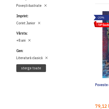
Povești ilustrate
Imprint
-20%
Corint Junior
Vârsta
+8 ani
Gen
Literatură clasică
sterge toate
Poveste 
79,12 l