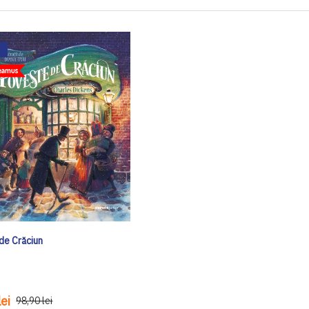
de Crăciun
ei
98,90 lei