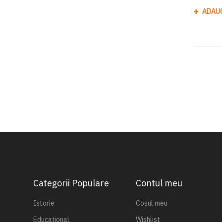
ADAU
Categorii Populare
Contul meu
Istorie
Coșul meu
Educațional
Wishlist