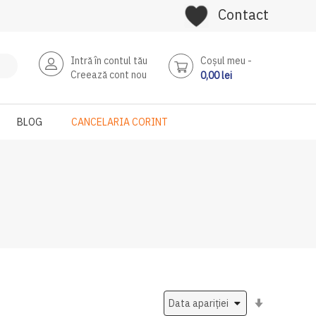
Contact
Intră în contul tău
Coşul meu
Creează cont nou
0,00 lei
BLOG
CANCELARIA CORINT
Setati
ascendent