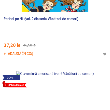
Pericol pe Nil (vol. 2 din seria Vânătorii de comori)
37,20 lei
46,50 lei
ADAUGĂ ÎN COȘ
Adau
-20%