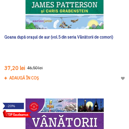
Goana după orașul de aur (vol.5 din seria Vânătorii de comori)
37,20 lei
46,50 lei
ADAUGĂ ÎN COȘ
Adau
-20%