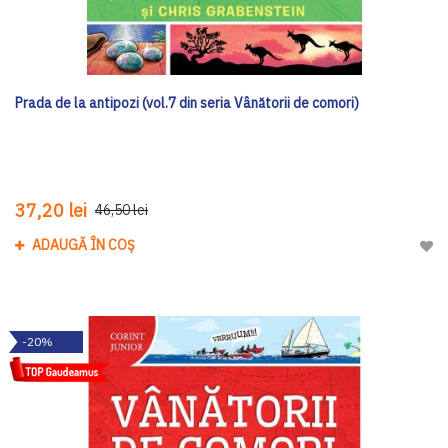
Prada de la antipozi (vol.7 din seria Vânătorii de comori)
37,20 lei
46,50 lei
ADAUGĂ ÎN COȘ
Adau
-20%