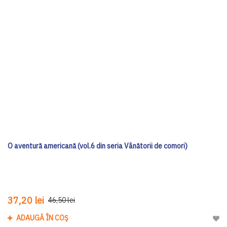
O aventură americană (vol.6 din seria Vânătorii de comori)
37,20 lei
46,50 lei
ADAUGĂ ÎN COȘ
Adau