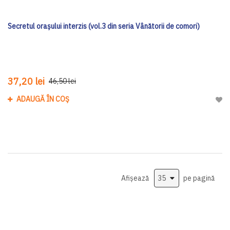
Secretul oraşului interzis (vol.3 din seria Vânătorii de comori)
37,20 lei
46,50 lei
ADAUGĂ ÎN COȘ
Adau
Afișează
pe pagină