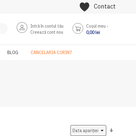
Contact
Intră în contul tău
Coşul meu
Creează cont nou
0,00 lei
BLOG
CANCELARIA CORINT
Setati
ascendent