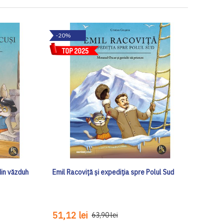
-20%
din văzduh
Emil Racoviță și expediția spre Polul Sud
51,12 lei
63,90 lei