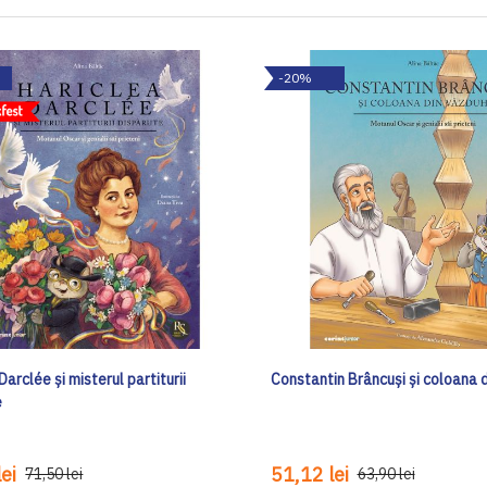
-20%
Darclée și misterul partiturii
Constantin Brâncuși și coloana 
e
ei
51,12 lei
71,50 lei
63,90 lei