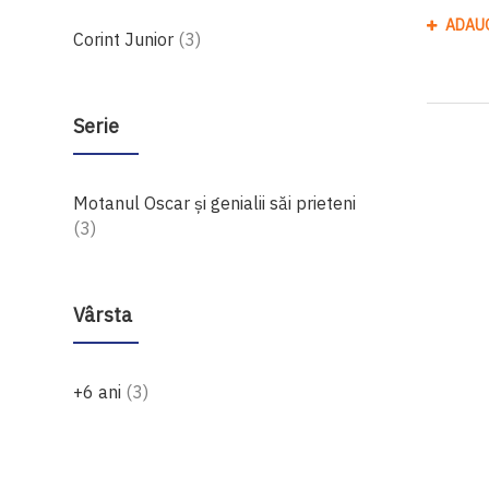
ADAU
produse
Corint Junior
3
Serie
Motanul Oscar și genialii săi prieteni
produse
3
Vârsta
produse
+6 ani
3