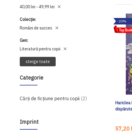
40,00 lei - 49,99 lei
Colecție
-20%
Români de succes
Gen
Literatură pentru copii
sterge toate
Categorie
produse
Cărți de ficțiune pentru copii
2
Hariclea 
dispărut
Imprint
57,20 l