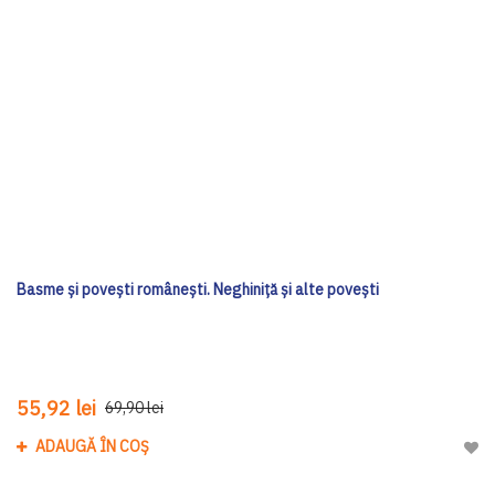
Basme și povești românești. Neghiniță și alte povești
55,92 lei
69,90 lei
ADAUGĂ ÎN COȘ
Adau