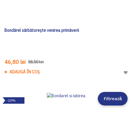
Bondărel sărbătorește venirea primăverii
46,80 lei
58,50 lei
ADAUGĂ ÎN COȘ
Adau
Filtrează
-20%