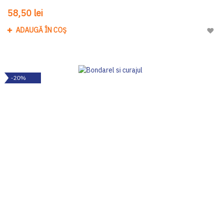
58,50 lei
ADAUGĂ ÎN COȘ
Adau
-20%