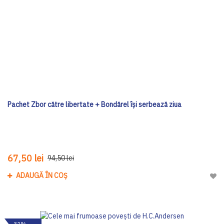
Pachet Zbor către libertate + Bondărel își serbează ziua
67,50 lei
94,50 lei
ADAUGĂ ÎN COȘ
Adau
-31%