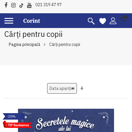
021 319 47 97
Cărți pentru copii
Pagina principală
Cărți pentru copii
Setati
ascendent
-20%