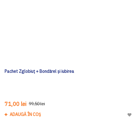
Pachet Zglobiuț + Bondărel și iubirea
71,00 lei
99,50 lei
ADAUGĂ ÎN COȘ
Adau