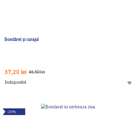
Bondărel și curajul
37,20 lei
46,50 lei
Indisponibil
Adau
-20%