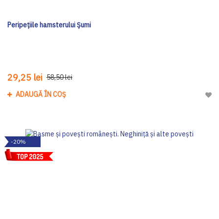
Peripețiile hamsterului Șumi
29,25 lei
58,50 lei
ADAUGĂ ÎN COȘ
Adau
-20%