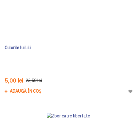
Culorile lui Lili
5,00 lei
23,50 lei
ADAUGĂ ÎN COȘ
Adau