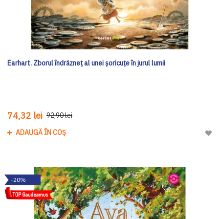
Earhart. Zborul îndrăzneț al unei șoricuțe în jurul lumii
74,32 lei
92,90 lei
ADAUGĂ ÎN COȘ
Adau
-20%