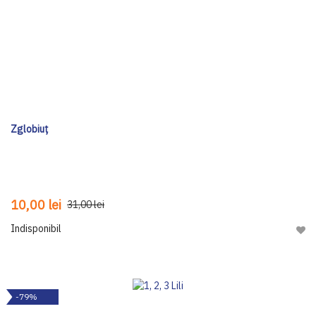
Zglobiuț
10,00 lei
31,00 lei
Indisponibil
Adau
-79%