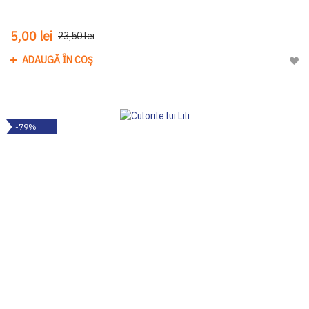
5,00 lei
23,50 lei
ADAUGĂ ÎN COȘ
Adau
-79%