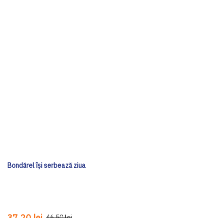
Bondărel își serbează ziua
37,20 lei
46,50 lei