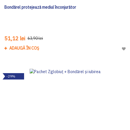
Bondărel protejează mediul înconjurător
51,12 lei
63,90 lei
ADAUGĂ ÎN COȘ
Adau
-29%