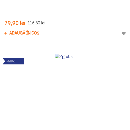
79,90 lei
116,50 lei
ADAUGĂ ÎN COȘ
Adau
-68%