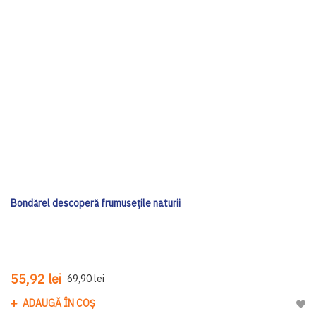
Bondărel descoperă frumusețile naturii
55,92 lei
69,90 lei
ADAUGĂ ÎN COȘ
Adau