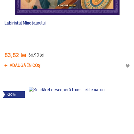
Labirintul Minotaurului
53,52 lei
66,90 lei
ADAUGĂ ÎN COȘ
Adau
-20%