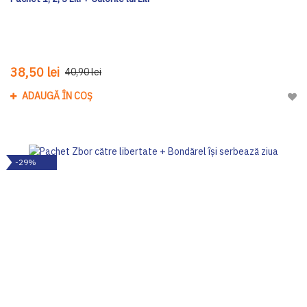
38,50 lei
40,90 lei
ADAUGĂ ÎN COȘ
Adau
-29%