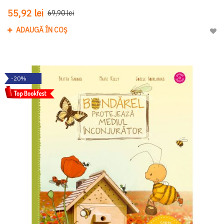
55,92 lei
69,90 lei
ADAUGĂ ÎN COȘ
Adau
-20%