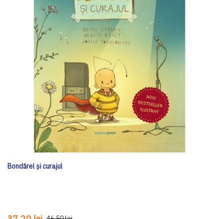
Bondărel și curajul
37,20 lei
46,50 lei