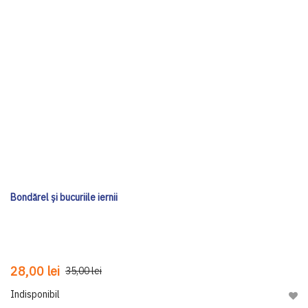
Bondărel și bucuriile iernii
28,00 lei
35,00 lei
Indisponibil
Adau