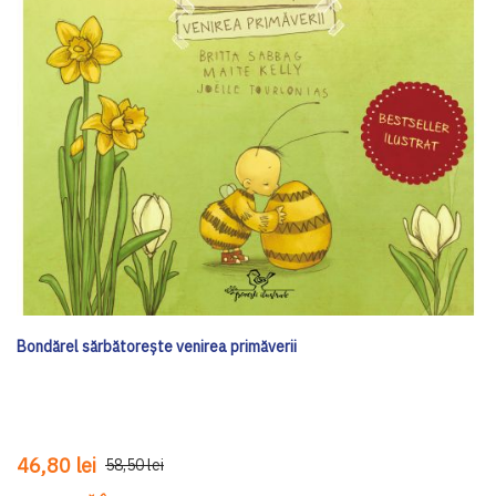
Bondărel sărbătorește venirea primăverii
46,80 lei
58,50 lei