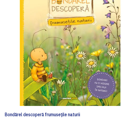
Bondărel descoperă frumusețile naturii