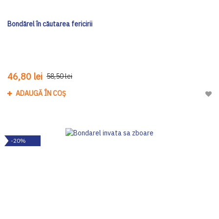
Bondărel în căutarea fericirii
46,80 lei
58,50 lei
ADAUGĂ ÎN COȘ
Adau
-20%