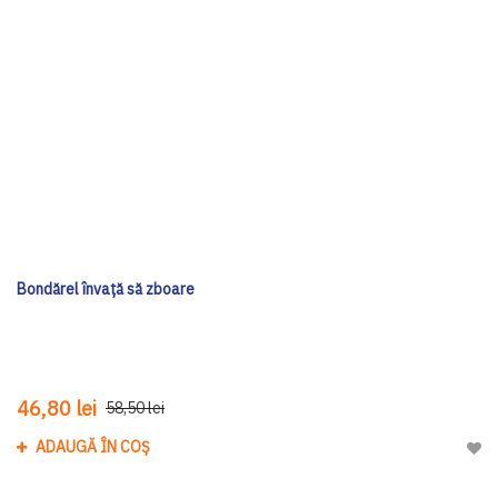
Bondărel învață să zboare
46,80 lei
58,50 lei
ADAUGĂ ÎN COȘ
Adau