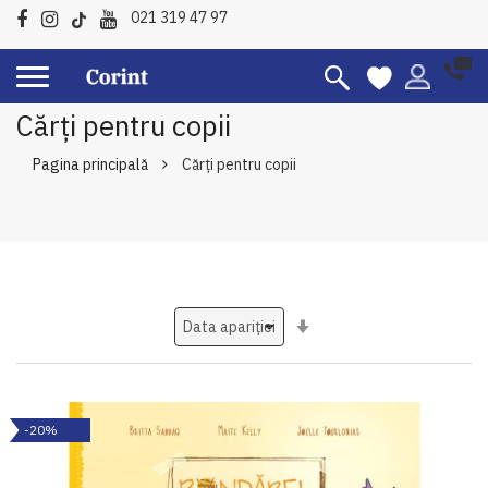
021 319 47 97
Cărți pentru copii
Pagina principală
Cărți pentru copii
Setati
ascendent
-20%