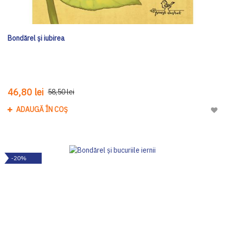
Bondărel și iubirea
46,80 lei
58,50 lei
ADAUGĂ ÎN COȘ
Adau
-20%