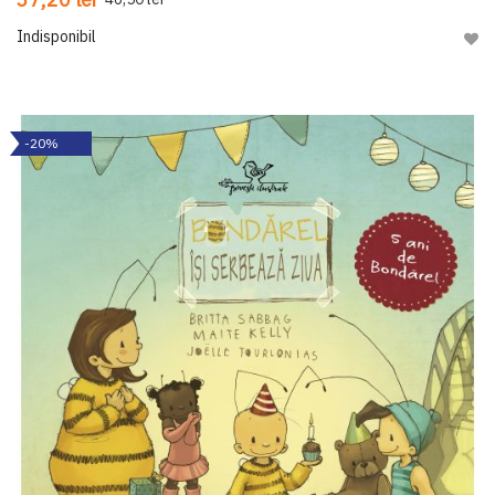
Indisponibil
Adau
-20%