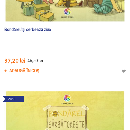
Bondărel își serbează ziua
37,20 lei
46,50 lei
ADAUGĂ ÎN COȘ
Adau
-20%