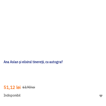
Ana Aslan și elixirul tinereții, cu autograf
51,12 lei
63,90 lei
Indisponibil
Adau