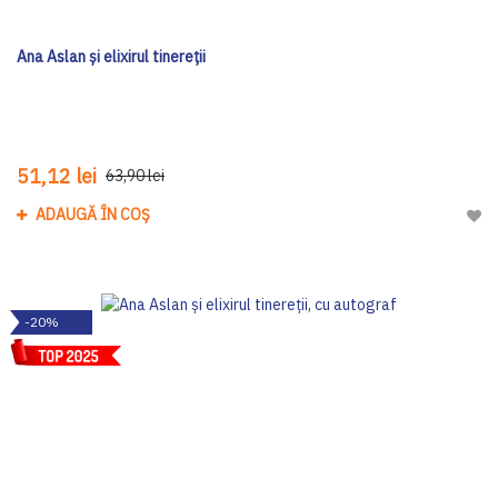
Ana Aslan și elixirul tinereții
51,12 lei
63,90 lei
ADAUGĂ ÎN COȘ
Adau
-20%