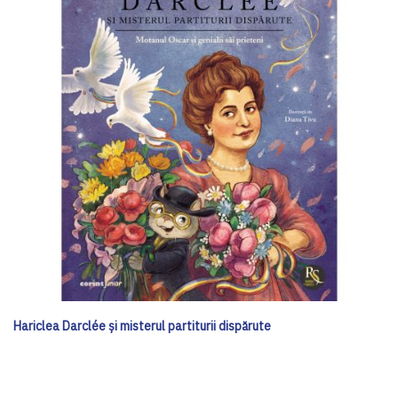
Hariclea Darclée și misterul partiturii dispărute