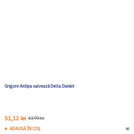
Grigore Antipa salvează Delta Dunării
51,12 lei
63,90 lei
ADAUGĂ ÎN COȘ
Adau