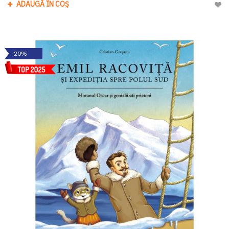
ADAUGĂ ÎN COȘ
Adau
-20%