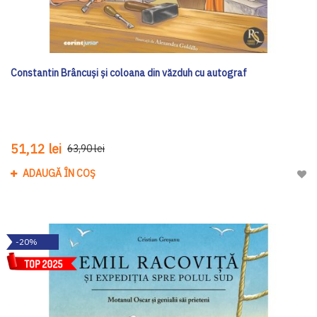
Constantin Brâncuși și coloana din văzduh cu autograf
51,12 lei
63,90 lei
ADAUGĂ ÎN COȘ
Adau
-20%