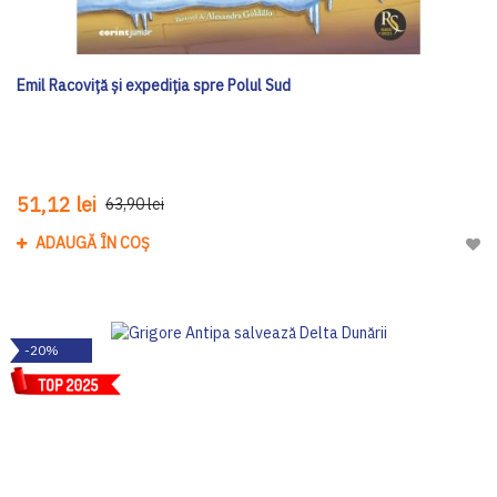
Emil Racoviță și expediția spre Polul Sud
51,12 lei
63,90 lei
ADAUGĂ ÎN COȘ
Adau
-20%