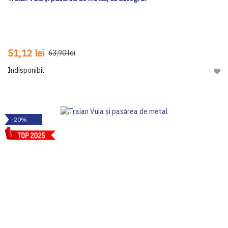
51,12 lei
63,90 lei
Indisponibil
Adau
-20%