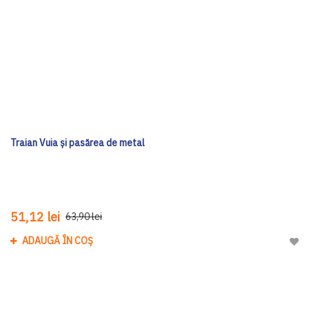
Traian Vuia și pasărea de metal
51,12 lei
63,90 lei
ADAUGĂ ÎN COȘ
Adau