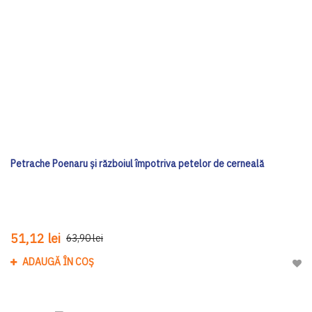
Petrache Poenaru și războiul împotriva petelor de cerneală
51,12 lei
63,90 lei
ADAUGĂ ÎN COȘ
Adau