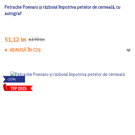
Petrache Poenaru și războiul împotriva petelor de cerneală, cu
autograf
51,12 lei
63,90 lei
ADAUGĂ ÎN COȘ
Adau
-20%