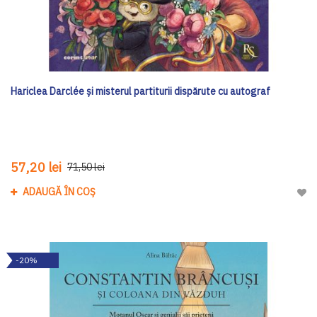
Hariclea Darclée și misterul partiturii dispărute cu autograf
57,20 lei
71,50 lei
ADAUGĂ ÎN COȘ
Adau
-20%