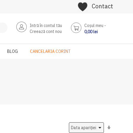
Contact
Intră în contul tău
Coşul meu
Creează cont nou
0,00 lei
BLOG
CANCELARIA CORINT
Setati
ascendent