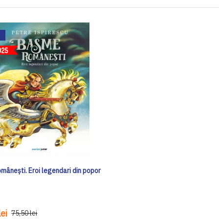
mânești. Eroi legendari din popor
ei
75,50 lei