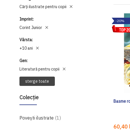
Cărți ilustrate pentru copii
Imprint
-20%
Corint Junior
Vârsta
+10 ani
Gen
Literatură pentru copii
sterge toate
Colecție
Basme ro
produs
Povești ilustrate
1
60,40 l