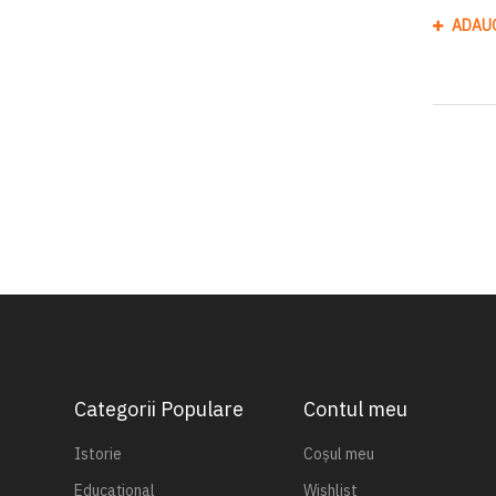
ADAU
Categorii Populare
Contul meu
Istorie
Coșul meu
Educațional
Wishlist