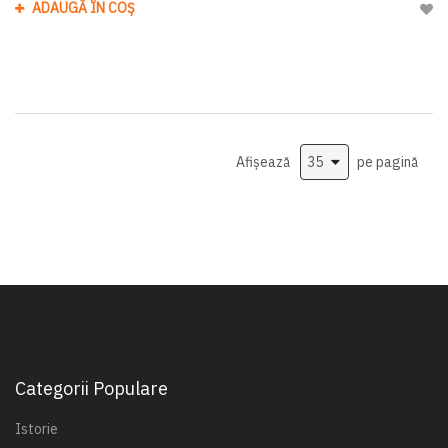
ADAUGĂ ÎN COȘ
Adau
Afișează
pe pagină
Categorii Populare
Istorie