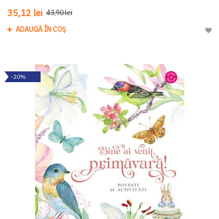
35,12 lei
43,90 lei
ADAUGĂ ÎN COȘ
Adau
-20%