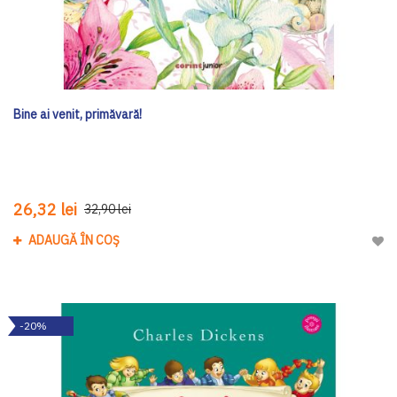
Bine ai venit, primăvară!
26,32 lei
32,90 lei
ADAUGĂ ÎN COȘ
Adau
-20%