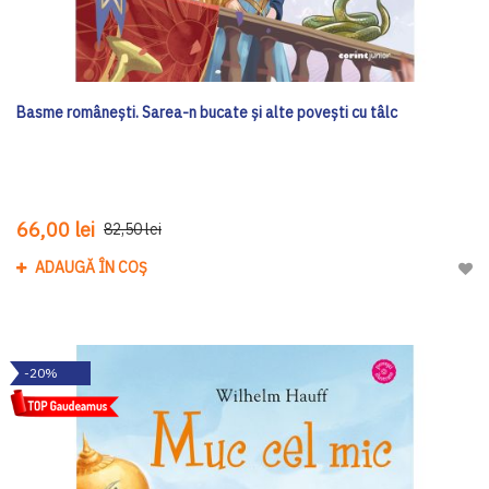
Basme românești. Sarea-n bucate și alte povești cu tâlc
66,00 lei
82,50 lei
ADAUGĂ ÎN COȘ
Adau
-20%