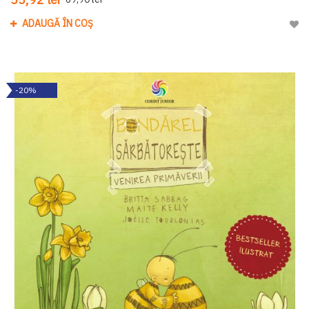
ADAUGĂ ÎN COȘ
Adau
-20%