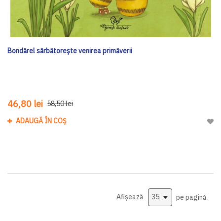
Bondărel sărbătorește venirea primăverii
46,80 lei
58,50 lei
ADAUGĂ ÎN COȘ
Adau
Afișează
pe pagină