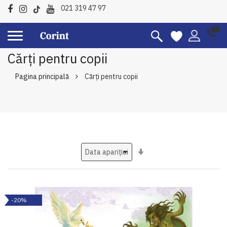
021 319 47 97
Cărți pentru copii
Pagina principală
Cărți pentru copii
Setati
ascendent
-20%