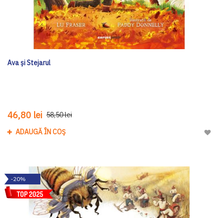
Ava și Stejarul
46,80 lei
58,50 lei
ADAUGĂ ÎN COȘ
Adau
-20%