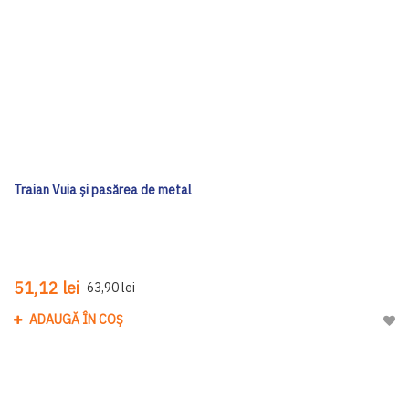
Traian Vuia și pasărea de metal
51,12 lei
63,90 lei
ADAUGĂ ÎN COȘ
Adau