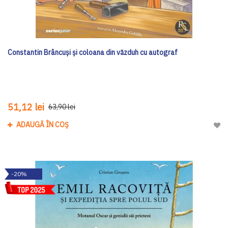
Constantin Brâncuși și coloana din văzduh cu autograf
51,12 lei
63,90 lei
ADAUGĂ ÎN COȘ
Adau
-20%