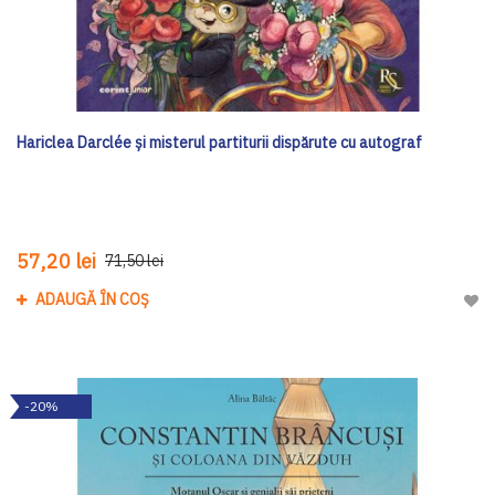
Hariclea Darclée și misterul partiturii dispărute cu autograf
57,20 lei
71,50 lei
ADAUGĂ ÎN COȘ
Adau
-20%