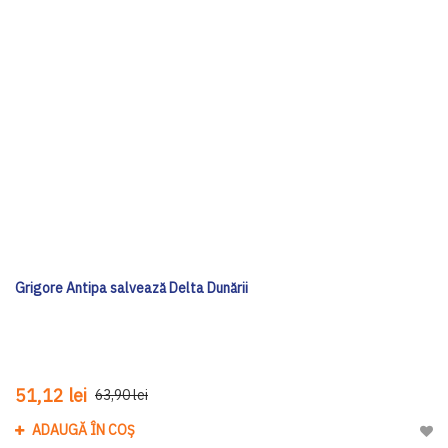
Grigore Antipa salvează Delta Dunării
51,12 lei
63,90 lei
ADAUGĂ ÎN COȘ
Adau