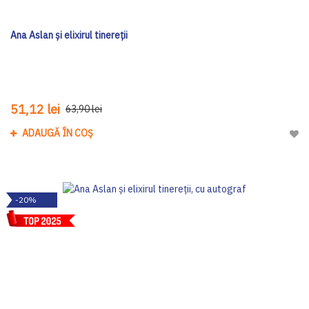
Ana Aslan și elixirul tinereții
51,12 lei
63,90 lei
ADAUGĂ ÎN COȘ
Adau
-20%