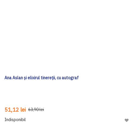
Ana Aslan și elixirul tinereții, cu autograf
51,12 lei
63,90 lei
Indisponibil
Adau