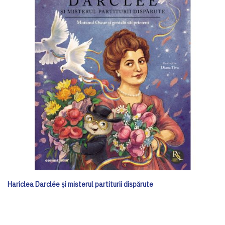
Hariclea Darclée și misterul partiturii dispărute