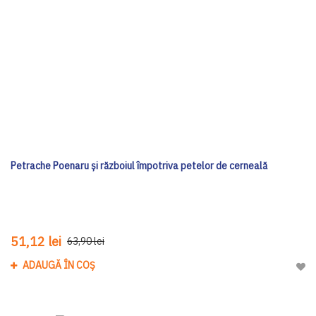
Petrache Poenaru și războiul împotriva petelor de cerneală
51,12 lei
63,90 lei
ADAUGĂ ÎN COȘ
Adau