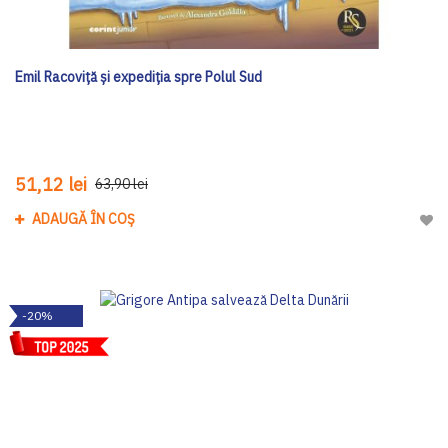
Emil Racoviță și expediția spre Polul Sud
51,12 lei
63,90 lei
ADAUGĂ ÎN COȘ
Adau
-20%