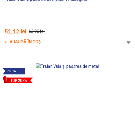
51,12 lei
63,90 lei
ADAUGĂ ÎN COȘ
Adau
-20%