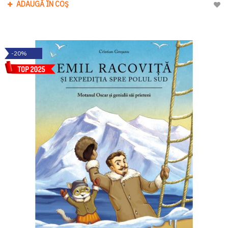
ADAUGĂ ÎN COȘ
Adau
-20%