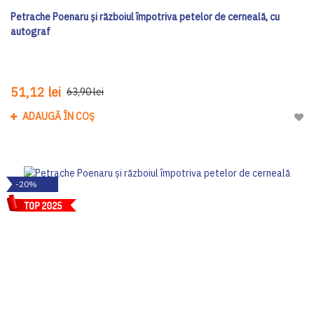
Petrache Poenaru și războiul împotriva petelor de cerneală, cu
autograf
51,12 lei
63,90 lei
ADAUGĂ ÎN COȘ
Adau
-20%