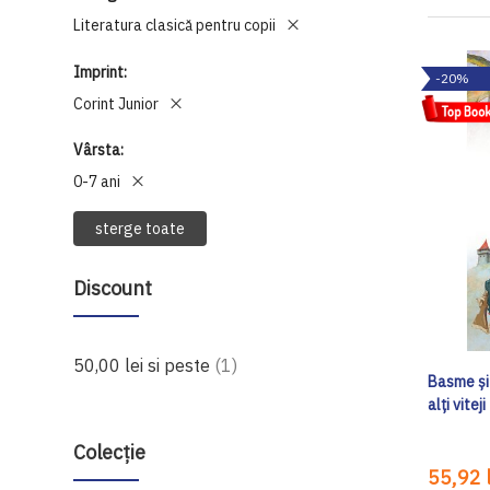
Literatura clasică pentru copii
Imprint
-20%
Corint Junior
Vârsta
0-7 ani
sterge toate
Discount
produs
50,00 lei
si peste
1
Basme și 
alți viteji
Colecție
55,92 l