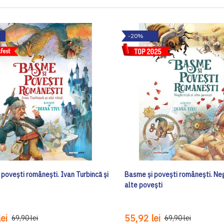
-20%
povești românești. Ivan Turbincă și
Basme și povești românești. Negh
alte povești
ei
55,92 lei
69,90 lei
69,90 lei