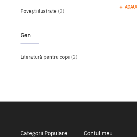
ADAU
produse
Povești ilustrate
2
Gen
produse
Literatură pentru copii
2
Categorii Populare
Contul meu