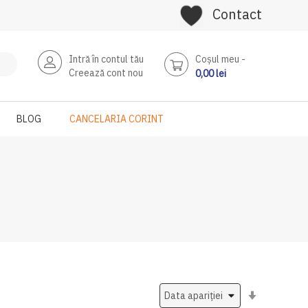
Contact
Intră în contul tău
Coşul meu
Creează cont nou
0,00 lei
BLOG
CANCELARIA CORINT
Setati
ascendent