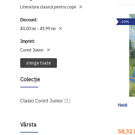
Literatura clasică pentru copii
Discount
-20%
40,00 lei - 49,99 lei
Imprint
Corint Junior
sterge toate
Colecție
produs
Clasici Corint Junior
1
Heidi
Vârsta
58,32 l