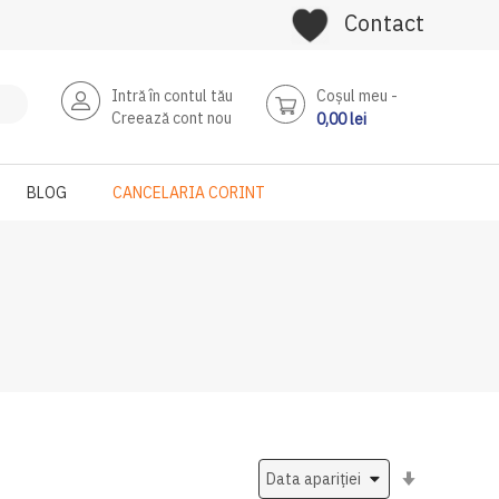
Contact
Intră în contul tău
Coşul meu
Creează cont nou
0,00 lei
BLOG
CANCELARIA CORINT
Setati
ascendent