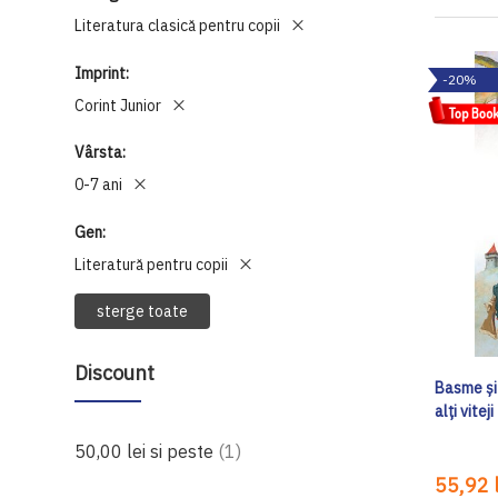
Literatura clasică pentru copii
Imprint
-20%
Corint Junior
Vârsta
0-7 ani
Gen
Literatură pentru copii
sterge toate
Discount
Basme și 
alți viteji
produs
50,00 lei
si peste
1
55,92 l