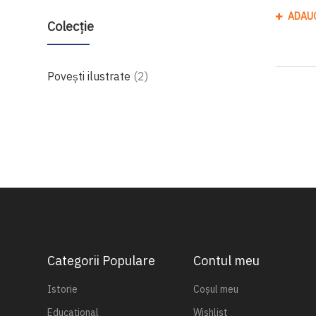
ADAU
Colecție
produse
Povești ilustrate
2
Categorii Populare
Contul meu
Istorie
Coșul meu
Educațional
Wishlist