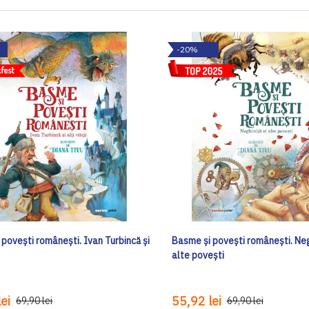
-20%
povești românești. Ivan Turbincă și
Basme și povești românești. Negh
alte povești
ei
55,92 lei
69,90 lei
69,90 lei