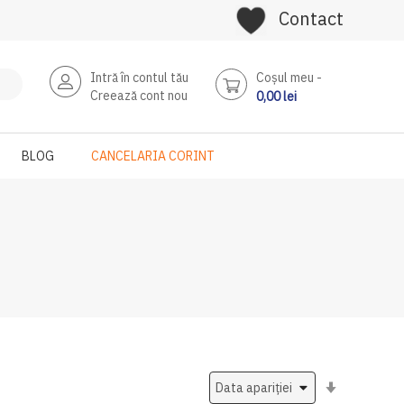
Contact
Intră în contul tău
Coşul meu
Creează cont nou
0,00 lei
BLOG
CANCELARIA CORINT
Setati
ascendent